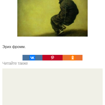
Эрих фромм.
Читайте также