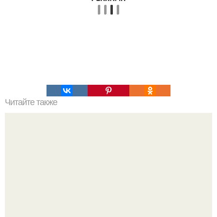
Читайте также
Энергия женщины. Мужчина входит в женщину,
наполняет ее своей сексуальной энергией, чтобы она
расцвела.