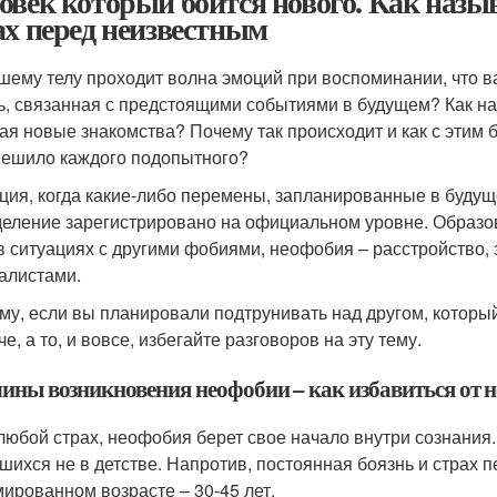
овек который боится нового. Как называ
ах перед неизвестным
шему телу проходит волна эмоций при воспоминании, что ва
ь, связанная с предстоящими событиями в будущем? Как на
ая новые знакомства? Почему так происходит и как с этим 
мешило каждого подопытного?
ция, когда какие-либо перемены, запланированные в будущ
еление зарегистрировано на официальном уровне. Образова
 в ситуациях с другими фобиями, неофобия – расстройство
алистами.
му, если вы планировали подтрунивать над другом, который
е, а то, и вовсе, избегайте разговоров на эту тему.
ины возникновения неофобии – как избавиться от н
 любой страх, неофобия берет свое начало внутри сознания.
шихся не в детстве. Напротив, постоянная боязнь и страх п
ированном возрасте – 30-45 лет.