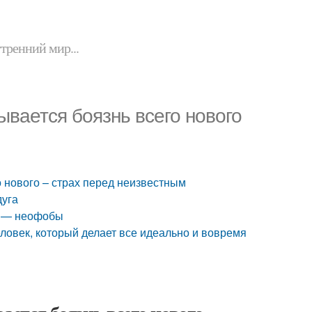
утренний мир...
ывается боязнь всего нового
о нового – страх перед неизвестным
дуга
в — неофобы
еловек, который делает все идеально и вовремя