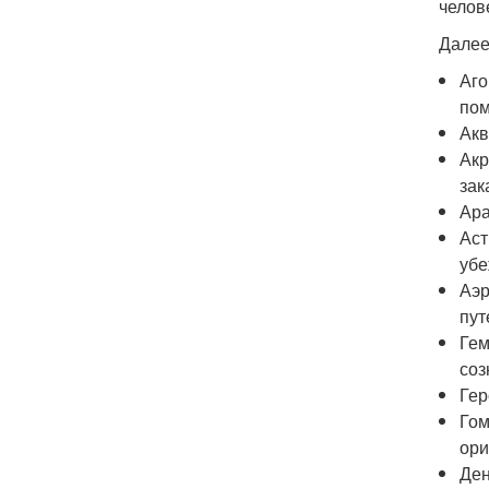
челов
Далее
Аго
по
Акв
Акр
зак
Ара
Аст
убе
Аэр
пут
Гем
соз
Гер
Гом
ори
Ден