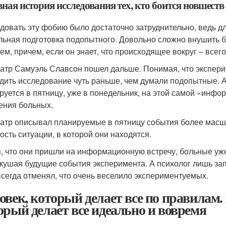
вная история исследования тех, кто боится новшест
довать эту фобию было достаточно затруднительно, ведь д
льная подготовка подопытного. Довольно сложно внушить бо
ем, причем, если он знает, что происходящее вокруг – всег
атр Самуэль Славсон пошел дальше. Понимая, что эксперим
дить исследование чуть раньше, чем думали подопытные. А
руется в пятницу, уже в понедельник, на этой самой «инф
ния больных.
атр описывал планируемые в пятницу события более масш
ость ситуации, в которой они находятся.
, что они пришли на информационную встречу, больные уже
кушая будущие события эксперимента. А психолог лишь зап
всегда отменял, что очень веселило экспериментуемых.
овек, который делает все по правилам.
орый делает все идеально и вовремя