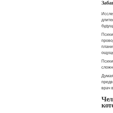
Заба
Иссле
длите
будущ
Психи
прово
плани
ощуще
Психи
сложн
Думая
предв
врач 
Чел
кот