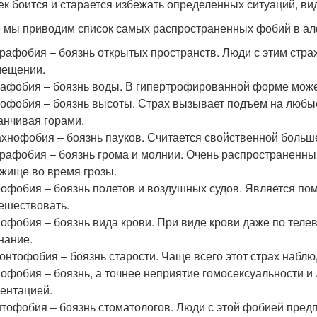
ек боится и старается избежать определенных ситуаций, ви
 мы приводим список самых распространенных фобий в ал
рафобия – боязнь открытых пространств. Люди с этим стра
мещении.
афобия – боязнь воды. В гипертрофированной форме может
офобия – боязнь высоты. Страх вызывает подъем на любые
анчивая горами.
хнофобия – боязнь пауков. Считается свойственной больше
рафобия – боязнь грома и молнии. Очень распространенны
жище во время грозы.
офобия – боязнь полетов и воздушных судов. Является по
ешествовать.
офобия – боязнь вида крови. При виде крови даже по теле
нание.
онтофобия – боязнь старости. Чаще всего этот страх наблю
офобия – боязнь, а точнее неприятие гомосексуальности и
ентацией.
тофобия – боязнь стоматологов. Люди с этой фобией предп