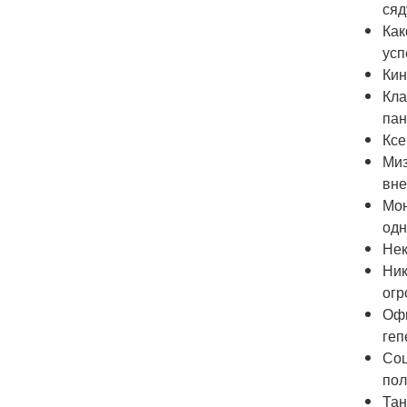
сяд
Как
усп
Кин
Кла
пан
Ксе
Миз
вне
Мон
одн
Нек
Ник
огр
Офи
геп
Соц
пол
Тан