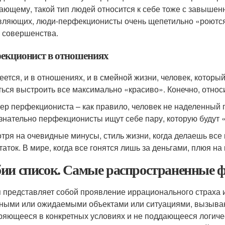
ающему, такой тип людей относится к себе тоже с завыш
вляющих, люди-перфекционисты очень щепетильно «роются
о совершенства.
екционист в отношениях
еется, и в отношениях, и в смейной жизни, человек, которы
ться выстроить все максимально «красиво». Конечно, относ
ер перфекциониста – как правило, человек не наделенный 
знательно перфекционисты ищут себе пару, которую будут 
тря на очевидные минусы, стиль жизни, когда делаешь все
таток. В мире, когда все гонятся лишь за деньгами, плюя н
ии список. Самые распространенные 
 представляет собой проявление иррационального страха 
ными или ожидаемыми объектами или ситуациями, вызываю
ряющееся в конкретных условиях и не поддающееся логич