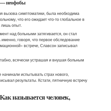
в — неофобы
ля вызова симптоматики, была необходима
льному, что его ожидает что-то глобальное в
о лишь опыт.
ент над больными затягивается, он стал
 именно, говоря, что первое обследование
ормационной» встрече, Славсон записывал
табно, всячески устрашая и внушая больным
 начинали испытывать страх нового,
исывал результаты. Кстати, пятничную встречу
 Как называется человек,