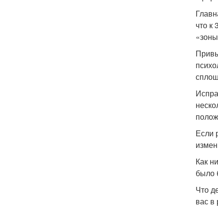
Главн
что к
«зоны
Привы
психо
сплош
Испра
неско
полож
Если 
измен
Как н
было 
Что д
вас в 