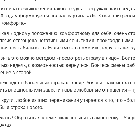
ая вина возникновения такого недуга – окружающая среда и
 30 годам формируется полная картина «Я». К ней прикреп
 комфорта».
кая к одному положению, комфортному для себя, очень стра
логия отягощена негативными событиями, происходящими в
ная нестабильность. Если я что-то поменяю, вдруг станет 
вить это можно методом «посмотреть страху в лицо». Боит
лько недель, с возможностью вернуться. Боитесь смены ра
ение в старой.
речь идет о банальных страхах, вроде: боязни знакомства 
ить внешность или завести новые любовные отношения – т
и крути, любое из этих переживаний упирается в то, что «бол
бы и страха нового.
елать? Обратиться к теме, «как повысить самооценку». Увер
руках!