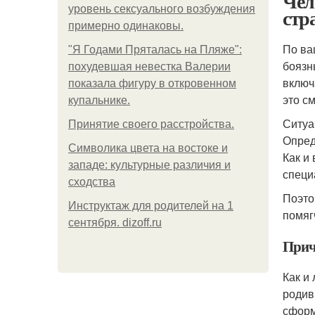
Чел
уровень сексуального возбуждения
стр
примерно одинаковы.
По ва
"Я Годами Пряталась на Пляже":
боязн
похудевшая невестка Валерии
включ
показала фигуру в откровенном
это с
купальнике.
Ситуа
Принятие своего расстройства.
Опред
Символика цвета на востоке и
Как и
западе: культурные различия и
специ
сходства
Поэто
Инструктаж для родителей на 1
помягч
сентября. dizoff.ru
Прич
Как и
родив
сформ