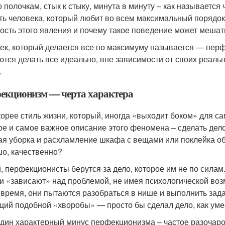
о полочкам, стык к стыку, минута в минуту – как называется
ть человека, который любит во всем максимальный порядок 
ость этого явления и почему такое поведение может мешат
ек, который делается все по максимуму называется — перф
ются делать все идеально, вне зависимости от своих реаль
.
екционизм — черта характера
корее стиль жизни, который, иногда «выходит боком» для са
ое и самое важное описание этого феномена – сделать дело
ая уборка и расхламление шкафа с вещами или поклейка об
о, качественно?
, перфекционисты берутся за дело, которое им не по силам
и «зависают» над проблемой, не имея психологической воз
 время, они пытаются разобраться в нише и выполнить зада
ий подобной «хворобы» — просто бы сделал дело, как уме
дин характерный минус перфекционизма – частое разочаров