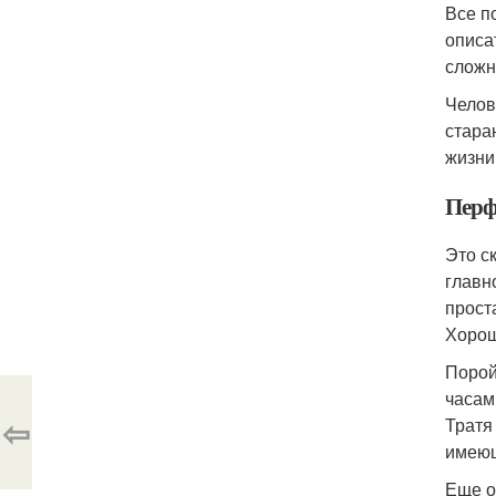
Все п
описа
сложн
Челов
стара
жизни
Перф
Это с
главн
прост
Хорош
Порой
часам
⇦
Тратя
имеющ
Еще о