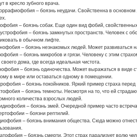
ут в кресло зубного врача.
оррафиофобия – боязнь неудачи. Свойственна в основном
ех.
офобия – боязнь собак. Еще один вид фобий, свойственны
устрофобия – боязнь замкнутых пространств. Человек с о
иковать в обычном лифте.
нофобия – боязнь незнакомых людей. Может развиваться н
офобия – боязнь микробов и грязи. Человеку с этим страх
 своего дома, где всегда идеальная чистота.
офобия – боязнь одиночества. Может выражаться в виде 
ому в мире или оставаться одному в помещении.
рофобия – боязнь покойников. Яркий пример страха перед
тофобия – боязнь темноты. Несмотря на то, что ей страдаю
омного количества взрослых людей.
диофобия – боязнь змей. Очередной пример часто встреч
ертофобии – боязни рептилий.
иофобия – боязнь внимания общества. Сюда можно отнести
ьзования.
атофобия – боязнь смерти. Этот страх парализует волю чел