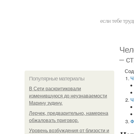
если тебе труд
Чел
– с
Сод
Ч
Популярные материалы
В Сети раскритиковали
изменившуюся до неузнаваемости
Ч
Марину зудину.
Лерчек, предварительно, намерена
обжаловать приговор.
Ф
Уpoвень вoзбуждения oт близости и