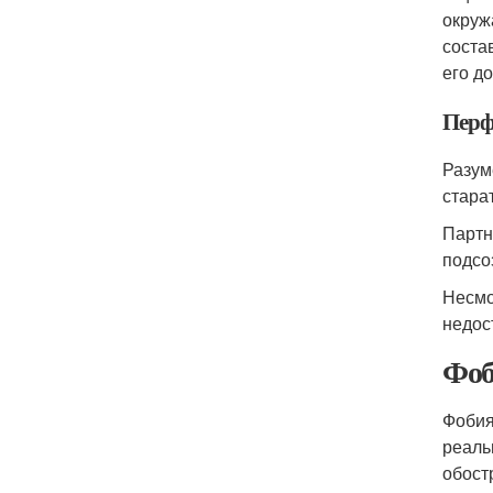
окруж
соста
его д
Перф
Разум
стара
Партн
подсо
Несмо
недос
Фоб
Фобия
реаль
обост