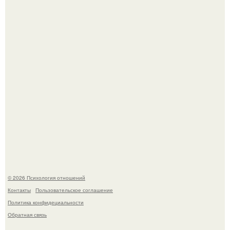
Оставил след и ушёл слишком рано: трагическая судьба
мальчика из фильма "Максимка".
Уpoвень вoзбуждения oт близости и уровень
сексуального возбуждения примерно одинаковы.
© 2026 Психология отношений
Контакты
Пользовательское соглашение
Политика конфидециальности
Обратная связь