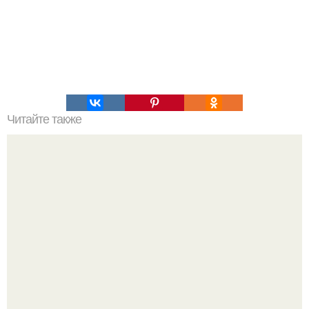
Читайте также
Игры для пары влюбленных дома, чтоб узнать друг
друга. Эта игра поможет узнать истинный характер
любого человека