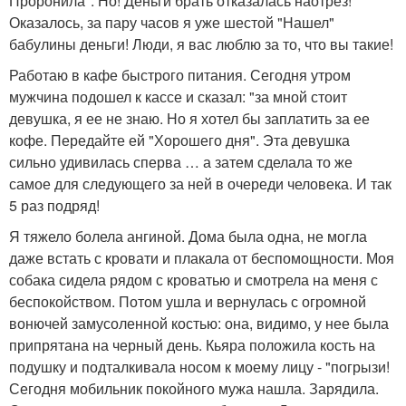
Проронила". Но! Деньги брать отказалась наотрез!
Оказалось, за пару часов я уже шестой "Нашел"
бабулины деньги! Люди, я вас люблю за то, что вы такие!
Работаю в кафе быстрого питания. Сегодня утром
мужчина подошел к кассе и сказал: "за мной стоит
девушка, я ее не знаю. Но я хотел бы заплатить за ее
кофе. Передайте ей "Хорошего дня". Эта девушка
сильно удивилась сперва … а затем сделала то же
самое для следующего за ней в очереди человека. И так
5 раз подряд!
Я тяжело болела ангиной. Дома была одна, не могла
даже встать с кровати и плакала от беспомощности. Моя
собака сидела рядом с кроватью и смотрела на меня с
беспокойством. Потом ушла и вернулась с огромной
вонючей замусоленной костью: она, видимо, у нее была
припрятана на черный день. Кьяра положила кость на
подушку и подталкивала носом к моему лицу - "погрызи!
Сегодня мобильник покойного мужа нашла. Зарядила.