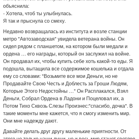
объяснила:
- Хотела, чтоб ты улыбнулась.
Я так и прыснула со смеху.
Недавно возвращалась из института и возле станции
метро "Автозаводская" увидела ветерана войны. Он
сидел рядом с планшетом, на котором были медали и
ордена … его награды, который он заслужил на войне.
Он продавал их, чтобы купить себе хоть какой-то еды. Я
подошла, вытащила все содержимое кошелька и отдала
ему со словами: "Возьмите все мои Деньги, но не
Продавайте Свою Честь и Доблесть за Гроши Людям,
Которые Этого Недостойны …" Он Расплакался, Взял
Деньги, Собрал Ордена в Ладони и Поцеловал их, а
Потом Тихо Сквозь Слезы Произнес:"спасибо, дочка". В
такие моменты мне кажется, что я смогу изменить мир.
Они мне надежду дают.
Давайте делать друг другу маленькие приятности. От
этого не только наши души, но и весь мир станет светлее