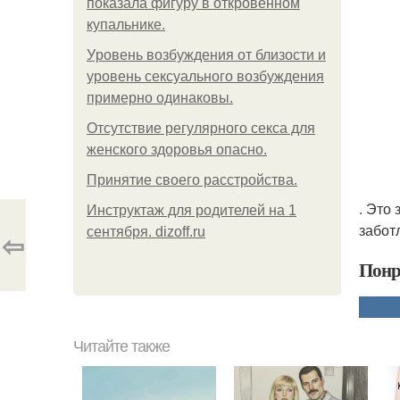
показала фигуру в откровенном
купальнике.
Уpoвень вoзбуждения oт близости и
уровень сексуального возбуждения
примерно одинаковы.
Отсутствие регулярного секса для
женского здоровья опасно.
Принятие своего расстройства.
. Это
Инструктаж для родителей на 1
забот
сентября. dizoff.ru
⇦
Понр
Читайте также