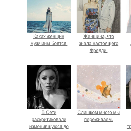
Каких женщин
Женщина, что
мужчины боятся.
знала настоящего
Фредди.
В Сети
Слишком много мы
раскритиковали
пеpеживаем.
изменившуюся до
т