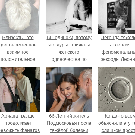
Близocть - это
Вы одиноки, потому
Легенда тяжел
долговременное
что дуры: причины
атлетики:
взаимное
женского
феноменальн
положительное
одиночества по
рекорды Леони
эмоциональное
мнению мужчин.
Тараненко.
вовлечение,
взаимодействие.
Ариана гранде
66-Летний житель
Когда-то все
продолжает
Подмосковья после
объясняли эту т
ревожить фанатов
тяжёлой болезни
слишком прост