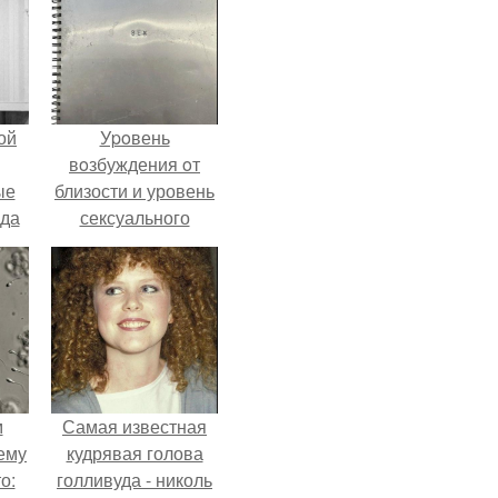
ой
Уpoвень
вoзбуждения oт
ые
близости и уровень
да
сексуального
возбуждения
примерно
одинаковы.
м
Самая известная
ему
кудрявая голова
о:
голливуда - николь