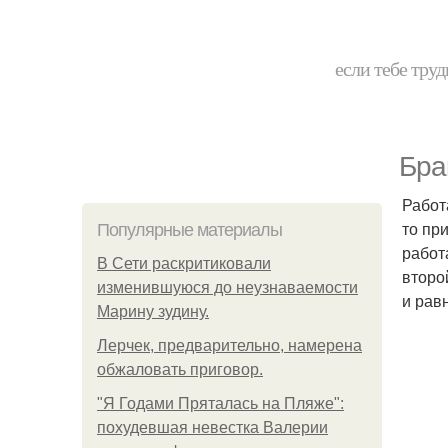
если тебе труд
Брак
Работ
то пр
Популярные материалы
работ
В Сети раскритиковали
второ
изменившуюся до неузнаваемости
и рав
Марину зудину.
Лерчек, предварительно, намерена
обжаловать приговор.
"Я Годами Пряталась на Пляже":
похудевшая невестка Валерии