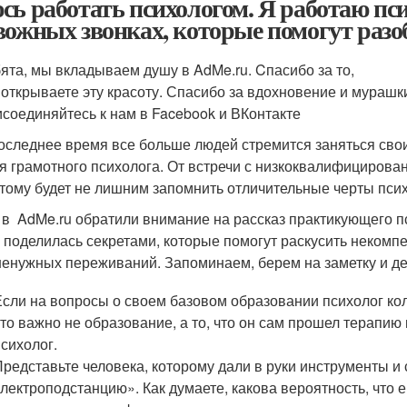
сь работать психологом. Я работаю пси
вожных звонках, которые помогут разо
ята, мы вкладываем душу в AdMe.ru. Cпасибо за то,
 открываете эту красоту. Спасибо за вдохновение и мурашк
соединяйтесь к нам в Facebook и ВКонтакте
оследнее время все больше людей стремится заняться сво
я грамотного психолога. От встречи с низкоквалифицирован
тому будет не лишним запомнить отличительные черты псих
в AdMe.ru обратили внимание на рассказ практикующего п
 поделилась секретами, которые помогут раскусить некомпе
ненужных переживаний. Запоминаем, берем на заметку и де
Если на вопросы о своем базовом образовании психолог коле
что важно не образование, а то, что он сам прошел терапию 
психолог.
Представьте человека, которому дали в руки инструменты и 
электроподстанцию». Как думаете, какова вероятность, что е