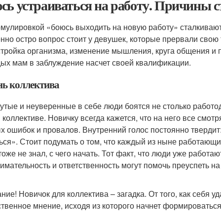
сь устраиваться на работу. Причины с
мулировкой «боюсь выходить на новую работу» сталкиваютс
нно остро вопрос стоит у девушек, которые прервали свою 
тройка организма, изменение мышления, круга общения и 
ых мам в заблуждение насчет своей квалификации.
нь коллектива
утые и неуверенные в себе люди боятся не столько работод
 коллективе. Новичку всегда кажется, что на него все смот
х ошибок и провалов. Внутренний голос постоянно твердит:
ься». Стоит подумать о том, что каждый из ныне работающи
тоже не знал, с чего начать. Тот факт, что люди уже работаю
нимательность и ответственность могут помочь преуспеть на
ние! Новичок для коллектива – загадка. От того, как себя у
твенное мнение, исходя из которого начнет формироваться