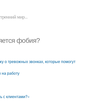
утренний мир...
ляется фобия?
жу о тревожных звонках, которые помогут
 на работу
ть с клиентами?»