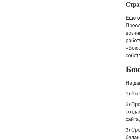
Стра
Еще о
Преод
возни
работ
«Боюс
собст
Бою
На да
1) Вы
2) Пр
создан
сайта
3) Ср
балан