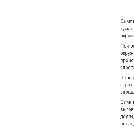
Симпт
туман
окруж
При э
окруж
проис
спрят
Болез
страх
справ
Симпт
выгов
долги
после