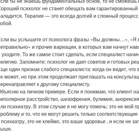
если ты не знаешь фундаментальных основ, то не сможешь 
Хороший психолог не станет обещать вам гарантированный р
наладится. Терапия — это всегда долгий и сложный процесс
собой.
Если вы услышите от психолога фразы «Вы должны…», «Я в
неправильно» и прочие вариации, в которых вам начнут навя
и уходите. То же самое стоит сделать, если специалист начи
религию. Запомните: психолог не дает советов и готовых ре
Еще один признак слабого специалиста: когда он видит, что
не может, но при этом продолжает приглашать на консульта
перенаправляет к другому специалисту.
Объясню на личном примере. Если я понимаю, что клиент на
биполярное расстройство, шизофрения, булимия, анорексия)
или психиатру. В этом случае я не могу помочь: это не мой
проблему и то, что ее могут решить только соответствующие
к психиатру, это не клеймо, это ваше здоровье , и если не 
выше.