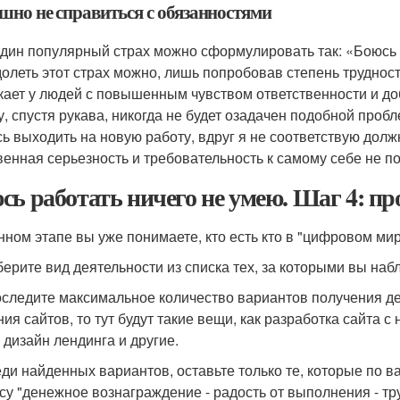
шно не справиться с обязанностями
дин популярный страх можно сформулировать так: «Боюсь р
олеть этот страх можно, лишь попробовав степень трудности
кает у людей с повышенным чувством ответственности и д
у, спустя рукава, никогда не будет озадачен подобной проб
ь выходить на новую работу, вдруг я не соответствую должн
венная серьезность и требовательность к самому себе не по
сь работать ничего не умею. Шаг 4: пр
нном этапе вы уже понимаете, кто есть кто в "цифровом ми
берите вид деятельности из списка тех, за которыми вы наб
оследите максимальное количество вариантов получения ден
ия сайтов, то тут будут такие вещи, как разработка сайта с
, дизайн лендинга и другие.
еди найденных вариантов, оставьте только те, которые п
су "денежное вознаграждение - радость от выполнения - тру