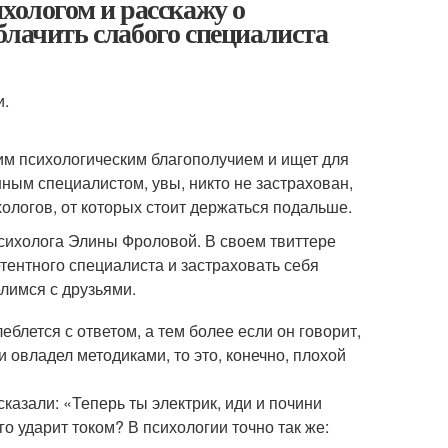
хологом и расскажу о
блачить слабого специалиста
и.
им психологическим благополучием и ищет для
ным специалистом, увы, никто не застрахован,
ологов, от которых стоит держаться подальше.
сихолога Элины Фроловой. В своем твиттере
тентного специалиста и застраховать себя
лимся с друзьями.
блется с ответом, а тем более если он говорит,
и овладел методиками, то это, конечно, плохой
сказали: «Теперь ты электрик, иди и почини
го ударит током? В психологии точно так же: