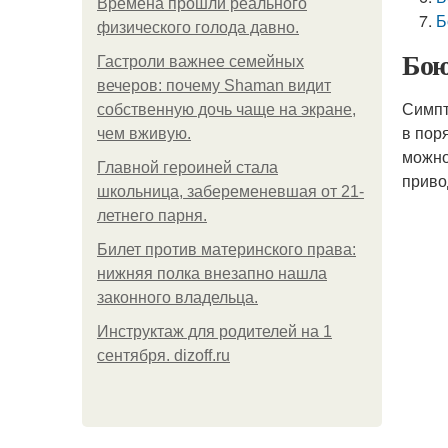
Bpeмена прошли реального
Б
физического голода давно.
Бою
Гастроли важнее семейных
вечеров: почему Shaman видит
Симпт
собственную дочь чаще на экране,
в пор
чем вживую.
можно
Главной героиней стала
приво
школьница, забеременевшая от 21-
летнего парня.
Билет против материнского права:
нижняя полка внезапно нашла
законного владельца.
Инструктаж для родителей на 1
сентября. dizoff.ru