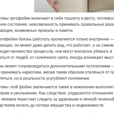
омы эргофобии включают в себя тошноту и рвоту, потливост
ное состояние, невозможность принимать правильные решен
ающие, возможные провалы в памяти.
ргофобии боязнь работать проявляется только внутренне — 
ающих, он может даже делать вид, что работает, а на самом
ходит множество процессов, они могут внезапно убежать в т
аться от людей, от солнечного света, иногда возникают мыс
нь может сопровождаться дополнительными патологиями —
, принимать наркотики, желая таким образом отвлечься от п
ляться, но в реальности усугубляют положение.
омы этой фобии заключаются также в нежелании выполнять
орам и увольнению. Как следствие, ухудшаются отношения
, человек перестает следить за здоровьем и личной гигиено
дствиям вплоть до потери имущества и недвижимости.