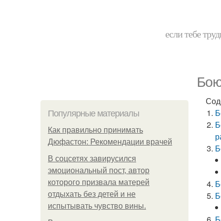
если тебе труд
Бою
Сод
Б
Популярные материалы
Б
Как правильно принимать
р
Дюфастон: Рекомендации врачей
Б
В соцсетях завирусился
эмоциональный пост, автор
которого призвала матерей
Б
отдыхать без детей и не
Б
испытывать чувство вины.
Б