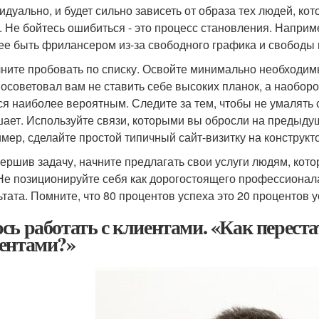
идуально, и будет сильно зависеть от образа тех людей, к
. Не бойтесь ошибиться - это процесс становления. Наприм
ее быть фрилансером из-за свободного графика и свободы 
чните пробовать по списку. Освойте минимально необходим
посоветовал вам не ставить себе высоких планок, а наоборо
ся наиболее вероятным. Следите за тем, чтобы не умалять
ает. Используйте связи, которыми вы обросли на предыдущи
мер, сделайте простой типичный сайт-визитку на конструкто
вершив задачу, начните предлагать свои услуги людям, котор
 Не позиционируйте себя как дорогостоящего профессионала
ьтата. Помните, что 80 процентов успеха это 20 процентов у
сь работать с клиентами. «Как переста
ентами?»