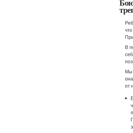
Бою
тре
Реб
что
При
В п
себ
поэ
Мы 
она
от 