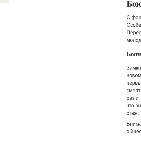
Бою
С фор
Особе
Перес
молод
Бояз
Замкн
новом
первы
смеят
раз и 
что в
стаж.
Внима
общес