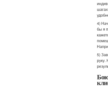
индив
шагах
удобн
4) На
бы я 
кажет
помеш
Напри
5) За
руку.
резул
Бою
кли