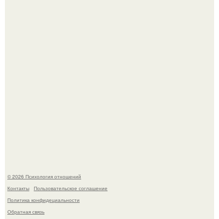
Лерчек, предварительно, намерена обжаловать
приговор.
Напоминалка: привычка замечать хорошее даже в
самые серые дни - это не очередная сказка из книг по
саморазвитию.
© 2026 Психология отношений
Контакты
Пользовательское соглашение
Политика конфидециальности
Обратная связь