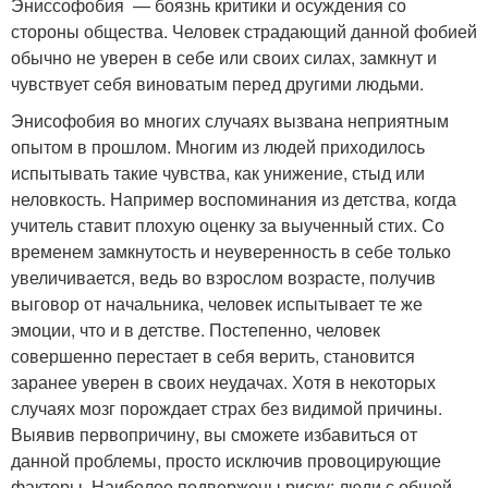
Эниссофобия — боязнь критики и осуждения со
стороны общества. Человек страдающий данной фобией
обычно не уверен в себе или своих силах, замкнут и
чувствует себя виноватым перед другими людьми.
Энисофобия во многих случаях вызвана неприятным
опытом в прошлом. Многим из людей приходилось
испытывать такие чувства, как унижение, стыд или
неловкость. Например воспоминания из детства, когда
учитель ставит плохую оценку за выученный стих. Со
временем замкнутость и неуверенность в себе только
увеличивается, ведь во взрослом возрасте, получив
выговор от начальника, человек испытывает те же
эмоции, что и в детстве. Постепенно, человек
совершенно перестает в себя верить, становится
заранее уверен в своих неудачах. Хотя в некоторых
случаях мозг порождает страх без видимой причины.
Выявив первопричину, вы сможете избавиться от
данной проблемы, просто исключив провоцирующие
факторы. Наиболее подвержены риску: люди с общей