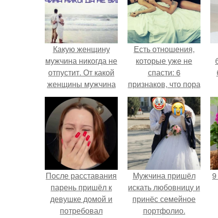
Какую женщину
Есть отношения,
мужчина никогда не
которые уже не
отпустит. От какой
спасти: 6
женщины мужчина
признаков, что пора
никогда не уйдет?
перестать
бороться.
После расставания
Мужчина пришёл
9
парень пришёл к
искать любовницу и
девушке домой и
принёс семейное
потребовал
портфолио.