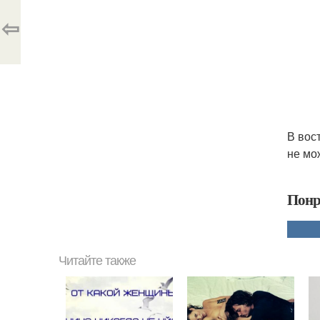
⇦
В вос
не мо
Понр
Читайте также