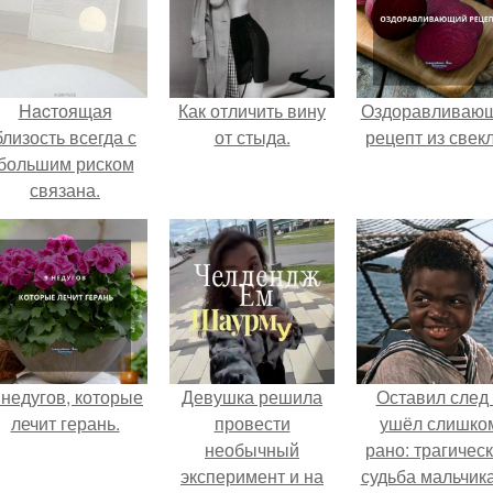
Hacтоящая
Как отличить вину
Оздоравливаю
близость всегда с
от стыда.
рецепт из свек
большим риском
связана.
 недугов, которые
Девушка решила
Оставил след
лечит герань.
провести
ушёл слишко
необычный
рано: трагичес
эксперимент и на
судьба мальчика