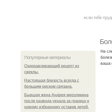
если тебе труд
Бол
Не сл
болез
Популярные материалы
ваша 
Оздоравливающий рецепт из
свеклы.
Hacтоящая близость всегда с
большим риском связана.
Бывшая жена Андрея мерзликина
после развода уехала за границу к
новому избраннику оставив детей.