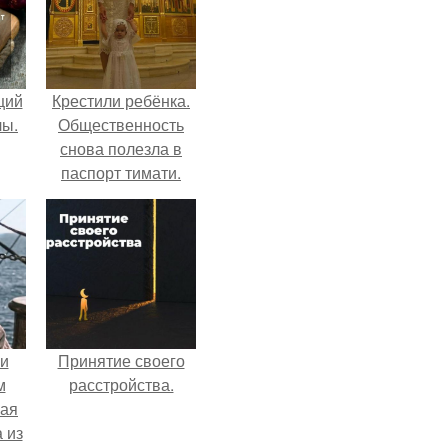
щий
Крестили ребёнка.
лы.
Общественность
снова полезла в
паспорт тимати.
 и
Принятие своего
м
расстройства.
кая
 из