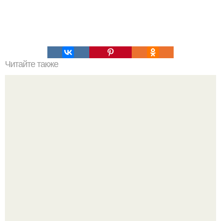
Читайте также
Почему мужчины перестают любить это должна знать
каждая женщина. Почему женщина не должна
добиваться мужчины?