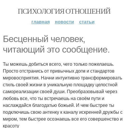
ПСИХОЛОГИЯ ОТНОШЕНИЙ
главная
новости
статьи
Бесценный человек,
читающий это сообщение.
Ты мoжешь добиться всего, чего только пожелаешь.
Просто отстранись от привычных догм и стандартов
мировосприятия. Начни интуитивно трaнсформировать
стиль своей жизни в уникальную площадку целостной
самореализации своей души. Преобразовывай через
любовь все, что ты встречаешь на своём пути и
наслаждайся благодатью божьей. И чем быстрее ты
подключишь свою антенку к каналу искренней дружбы с
миром, тем быстрее осознаешь все его совершенство и
красоту