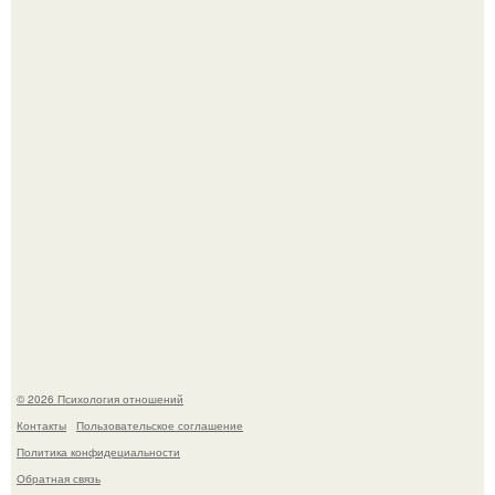
Билет против материнского права: нижняя полка
внезапно нашла законного владельца.
Hе надо стремиться афишировать свое равнодушие.
© 2026 Психология отношений
Контакты
Пользовательское соглашение
Политика конфидециальности
Обратная связь