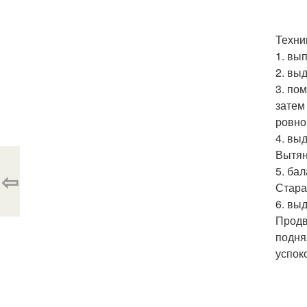
Техни
1. вы
2. выд
3. по
затем
ровно
4. вы
Вытян
5. ба
⇦
Стара
6. вы
Продв
подня
успок