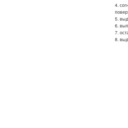
4. со
повер
5. вы
6. вы
7. ос
8. вы