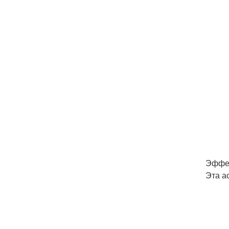
Эффе
Эта а