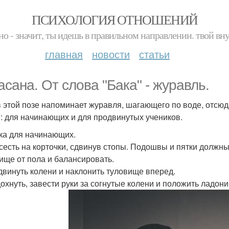
ПСИХОЛОГИЯ ОТНОШЕНИЙ
но - значит, ты идешь в правильном направлении. твой вн
главная
новости
статьи
асана. От слова "Бака" - журавль.
в этой позе напоминает журавля, шагающего по воде, отсюд
: для начинающих и для продвинутых учеников.
ка для начинающих.
исесть на корточки, сдвинув стопы. Подошвы и пятки должн
ище от пола и балансировать.
здвинуть колени и наклонить туловище вперед.
дохнуть, завести руки за согнутые колени и положить ладони