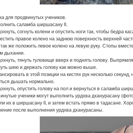
ка для продвинутых учеников.
полнить саламба ширшасану II.
охнуть, согнуть колени и опустить ноги так, чтобы бедра кас
местить правое колено на заднюю поверхность верхней част
 так же положить левое колено на левую руку. Стопы вмест
м дыхании.
дохнуть, тянуть туловище вверх и поднять голову. Выпрямля
уть шею и держать голову как можно выше.
лансировать в этой позиции на кистях рук несколько секун
ться дышать нормально.
дохнуть, опустить голову на пол и вернуться в саламба ширша
инутые ученики могут выполнить урдхва дханурасану (фото 4
ли их в ширшасану II, и затем встать прямо в тадасане. Х
оение после выполнения урдхва дханурасаны.