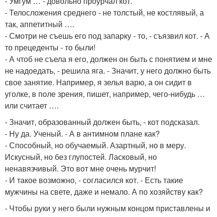
- Умгум … - довольно проурчал кот.
- Телосложения среднего - не толстый, не костлявый, а
так, аппетитный ….
- Смотри не съешь его под запарку - то, - съязвил кот. - А
то прецеденты - то были!
- А чтоб не съела я его, должен он быть с понятием и мне
не надоедать, - решила яга. - Значит, у него должно быть
свое занятие. Например, я зелья варю, а он сидит в
уголке, в поле зрения, пишет, например, чего-нибудь …
или считает ….
- Значит, образованный должен быть, - кот подсказал.
- Ну да. Ученый. - А в антимном плане как?
- Способный, но обучаемый. Азартный, но в меру.
Искусный, но без глупостей. Ласковый, но
ненавязчивый. Это вот мне очень мурчит!
- И такое возможно, - согласился кот. - Есть такие
мужчины на свете, даже и немало. А по хозяйству как?
- Чтобы руки у него были нужным концом приставлены и