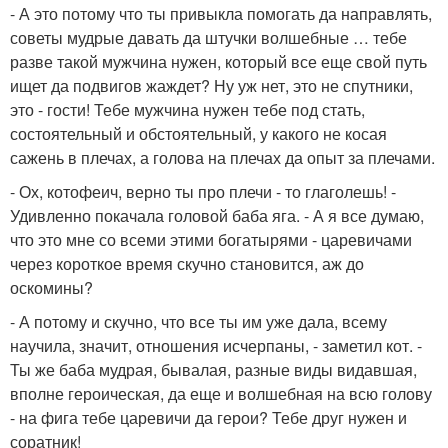
- А это потому что ты привыкла помогать да направлять,
советы мудрые давать да штучки волшебные … тебе
разве такой мужчина нужен, который все еще свой путь
ищет да подвигов жаждет? Ну уж нет, это не спутники,
это - гости! Тебе мужчина нужен тебе под стать,
состоятельный и обстоятельный, у какого не косая
сажень в плечах, а голова на плечах да опыт за плечами.
- Ох, котофеич, верно ты про плечи - то глаголешь! -
Удивленно покачала головой баба яга. - А я все думаю,
что это мне со всеми этими богатырями - царевичами
через короткое время скучно становится, аж до
оскомины?
- А потому и скучно, что все ты им уже дала, всему
научила, значит, отношения исчерпаны, - заметил кот. -
Ты же баба мудрая, бывалая, разные виды видавшая,
вполне героическая, да еще и волшебная на всю голову
- на фига тебе царевичи да герои? Тебе друг нужен и
соратник!