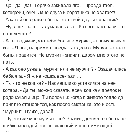
- Да - да - да! - Горячо закивала яга. - Правда твоя,
котофеич, очень мне друга и соратника не хватает!
- А какой он должен быть, этот твой друг и соратник?
- Ну, я не знаю, - задумалась яга. - Как вот так сразу - то
определить?
- А ты подумай, что тебе больше мурчит, - промурлыкал
кот. - Я вот, например, всегда так делаю. Мурчит - стало
быть, нравится. Не мурчит - значит, даром мне этого не
нать.
- А как оно узнать, мурчит или не мурчит? - Озадачилась
баба яга. - Я ж не кошка все-таки ….
- Ты - то не кошка? - Насмешливо уставился на нее
котяра. - Да ты, можно сказать, всем кошкам предок и
родоначальница! Ты вспомни: когда в животе тепло да
приятно становится, как после сметанки, это и есть
"Мурчит". Ну же, давай!
- Ну, что же мне мурчит - то? Значит, должен он быть не
шибко молодой, жизнь знающий и опыт имеющий.