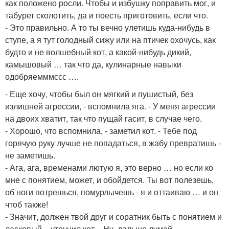
как положено росли. Чтобы и избушку поправить мог, и
табурет сколотить, да и поесть приготовить, если что.
- Это правильно. А то ты вечно улетишь куда-нибудь в
ступе, а я тут голодный сижу или на птичек охочусь, как
будто и не волшебный кот, а какой-нибудь дикий,
камышовый … так что да, кулинарные навыки
одобряемммссс ….
- Еще хочу, чтобы был он мягкий и пушистый, без
излишней агрессии, - вспомнила яга. - У меня агрессии
на двоих хватит, так что пущай гасит, в случае чего.
- Хорошо, что вспомнила, - заметил кот. - Тебе под
горячую руку лучше не попадаться, в жабу превратишь -
не заметишь.
- Ага, ага, временами лютую я, это верно … но если ко
мне с понятием, может, и обойдется. Ты вот полезешь,
об ноги потрешься, помурлычешь - я и оттаиваю … и он
чтоб также!
- Значит, должен твой друг и соратник быть с понятием и
ласковый, - уточнил кот. - Ну, дальше думай.