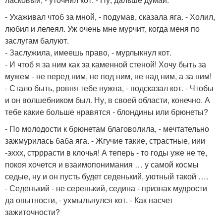
- Ухаживал чтоб за мной, - подумав, сказала яга. - Холил,
любил и лелеял. Уж очень мне мурчит, когда меня по
заслугам балуют.
- Заслужила, имеешь право, - мурлыкнул кот.
- И чтоб я за ним как за каменной стеной! Хочу быть за
мужем - не перед ним, не под ним, не над ним, а за ним!
- Стало быть, ровня тебе нужна, - подсказал кот. - Чтобы
и он волшебником был. Ну, в своей области, конечно. А
тебе какие больше нравятся - блондины или брюнеты?
- По молодости к брюнетам благоволила, - мечтательно
зажмурилась баба яга. - Жгучие такие, страстные, иии
-эххх, стрррасти в клочья! А теперь - то годы уже не те,
покоя хочется и взаимопонимания … у самой космы
седые, ну и он пусть будет седенький, уютный такой ….
- Седенький - не серенький, седина - признак мудрости
да опытности, - ухмыльнулся кот. - Как насчет
зажиточности?