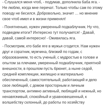
- Слушался меня чтоб, - подумав, дополнила баба яга. -
Не люблю, когда мне перечат. Только чтобы сам по этому
поводу не бесился. Добровольно, значит … но мнение
свое чтоб имел и в жизни применял!
- Понятненько, нужен умеренный подкаблучник. Ну что,
подведем итоги? Интересно тут получается! - Давай,
давай, самой интересно! - Оживилась яга.
- Посмотрим, кто бабе яге в мужья сгодится. Нам нужен
друг и соратник, мужчина, близкий по годам, с
образованием, то есть ученый, с мудростью в голове и
опытом за плечами, умеренный подкаблучник, приятной
внешности, в прошлом пусть брюнет, а ныне седой,
средней комплекции, жилищно и материально
обеспеченный, самостоятельный, работающий и дело
свое любящий, с домом просторным и личным
транспортом, антимно активный, любящий и нежный, но
ненавязчивый, спокойный и уравновешенный, к
волшебству склонный, до работы по хозяйству