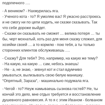
подопечного ….
- А веником? - Нахмурилась яга.
- Ученого кота - то? Я умоляю вас! Я ужасно расстроюсь
и не смогу ни по цепи ходить, ни сказки сказывать. Так
что себе дороже выйдет.
- Сказки он сказывать не сможет … велика потеря … ты
бы, черт мохнатый, хоть раз для меня сказку сложил, для
хозяйки своей … а то кормлю - пою тебя, а ты только
сторонних клиентов обслуживаешь ….
- Сказку? Для тебя? Это, например, на какую же тему?
- На какую, на какую … сам, небось знаешь!
- Не - а, не знаю, - зевнул кот и стал вдумчиво
умываться, вылизывать свою белую манишку.
"Опрятный, Зараза", - машинально подумала яга.
- Чегой - то? Неуж намываешь сызнова гостей? Не, ты
кончай это дело, мне отдых требуется и восстановление
душевного равновесия. А то я с этим Иваном - болваном