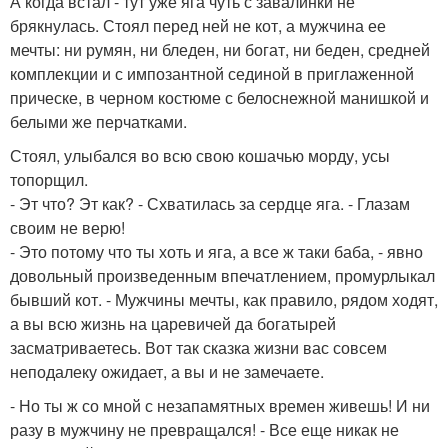
А когда встал - тут уже яга чуть с завалинки не
брякнулась. Стоял перед ней не кот, а мужчина ее
мечты: ни румян, ни бледен, ни богат, ни беден, средней
комплекции и с импозантной сединой в приглаженной
прическе, в черном костюме с белоснежной манишкой и
белыми же перчатками.
Стоял, улыбался во всю свою кошачью морду, усы
топорщил.
- Эт что? Эт как? - Схватилась за сердце яга. - Глазам
своим не верю!
- Это потому что ты хоть и яга, а все ж таки баба, - явно
довольный произведенным впечатлением, промурлыкал
бывший кот. - Мужчины мечты, как правило, рядом ходят,
а вы всю жизнь на царевичей да богатырей
засматриваетесь. Вот так сказка жизни вас совсем
неподалеку ожидает, а вы и не замечаете.
- Но ты ж со мной с незапамятных времен живешь! И ни
разу в мужчину не превращался! - Все еще никак не