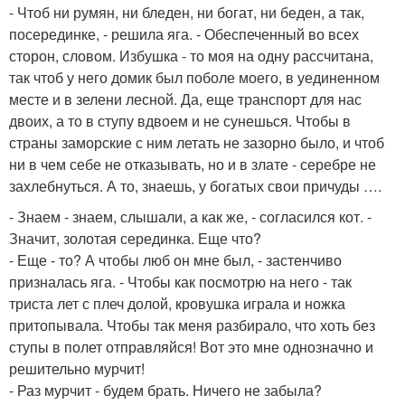
- Чтоб ни румян, ни бледен, ни богат, ни беден, а так,
посерединке, - решила яга. - Обеспеченный во всех
сторон, словом. Избушка - то моя на одну рассчитана,
так чтоб у него домик был поболе моего, в уединенном
месте и в зелени лесной. Да, еще транспорт для нас
двоих, а то в ступу вдвоем и не сунешься. Чтобы в
страны заморские с ним летать не зазорно было, и чтоб
ни в чем себе не отказывать, но и в злате - серебре не
захлебнуться. А то, знаешь, у богатых свои причуды ….
- Знаем - знаем, слышали, а как же, - согласился кот. -
Значит, золотая серединка. Еще что?
- Еще - то? А чтобы люб он мне был, - застенчиво
призналась яга. - Чтобы как посмотрю на него - так
триста лет с плеч долой, кровушка играла и ножка
притопывала. Чтобы так меня разбирало, что хоть без
ступы в полет отправляйся! Вот это мне однозначно и
решительно мурчит!
- Раз мурчит - будем брать. Ничего не забыла?