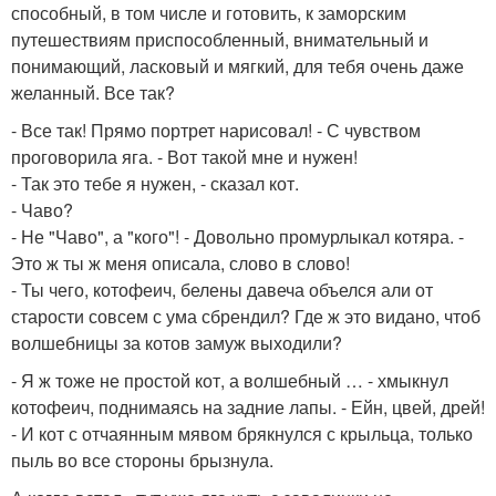
способный, в том числе и готовить, к заморским
путешествиям приспособленный, внимательный и
понимающий, ласковый и мягкий, для тебя очень даже
желанный. Все так?
- Все так! Прямо портрет нарисовал! - С чувством
проговорила яга. - Вот такой мне и нужен!
- Так это тебе я нужен, - сказал кот.
- Чаво?
- Не "Чаво", а "кого"! - Довольно промурлыкал котяра. -
Это ж ты ж меня описала, слово в слово!
- Ты чего, котофеич, белены давеча объелся али от
старости совсем с ума сбрендил? Где ж это видано, чтоб
волшебницы за котов замуж выходили?
- Я ж тоже не простой кот, а волшебный … - хмыкнул
котофеич, поднимаясь на задние лапы. - Ейн, цвей, дрей!
- И кот с отчаянным мявом брякнулся с крыльца, только
пыль во все стороны брызнула.