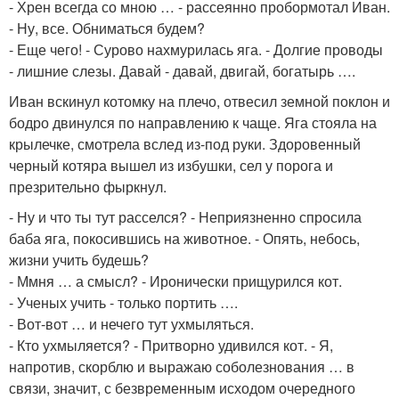
- Хрен всегда со мною … - рассеянно пробормотал Иван.
- Ну, все. Обниматься будем?
- Еще чего! - Сурово нахмурилась яга. - Долгие проводы
- лишние слезы. Давай - давай, двигай, богатырь ….
Иван вскинул котомку на плечо, отвесил земной поклон и
бодро двинулся по направлению к чаще. Яга стояла на
крылечке, смотрела вслед из-под руки. Здоровенный
черный котяра вышел из избушки, сел у порога и
презрительно фыркнул.
- Ну и что ты тут расселся? - Неприязненно спросила
баба яга, покосившись на животное. - Опять, небось,
жизни учить будешь?
- Ммня … а смысл? - Иронически прищурился кот.
- Ученых учить - только портить ….
- Вот-вот … и нечего тут ухмыляться.
- Кто ухмыляется? - Притворно удивился кот. - Я,
напротив, скорблю и выражаю соболезнования … в
связи, значит, с безвременным исходом очередного