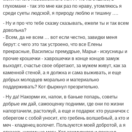
глухомани - так это мне как раз по нраву, утомляюсь я
среди суеты людской, я природу люблю и тишину ….
- Ну и про что тебе сказку сказывать, ежели ты и так всем
довольна?
- Всем, да не всем … вот если честно, завидки меня
берут: с чего это так устроено, что все Елены
прекрасные, Василисы премудрые, Марьи - искусницы и
прочие крошечки - хаврошечки в конце концов замуж
выходят, счастье свое обретают, за мужем живут, как за
каменной стеной, а я должна и сама выживать, и еще
добрых молодцев морально и материально
поддерживать? Кот фыркнул презрительно.
- Ну да! Накорми их, напои, в баньке попарь, советы
добрые им дай, самооценку подними, где они по жизни
напортачили, растолкуй, а еще и подарки: кто рушничок с
оберегом с собой уносит, кто гребень волшебный, а кто и
меч - кладенец волочет. Пользуются моей добротой, а я
отказать никому не могу. Кот зажмурился и покачал