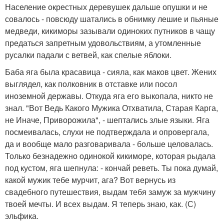
Население окрестных деревушек дальше опушки и не
совалось - повсюду шатались в обнимку лешие и пьяные
медведи, кикиморы зазывали одиноких путников в чащу
предаться запретным удовольствиям, а утомленные
русалки падали с ветвей, как спелые яблоки.
Баба яга была красавица - сияла, как маков цвет. Жених
выглядел, как полковник в отставке или посол
иноземной державы. Откуда яга его выкопала, никто не
знал. "Вот Ведь Какого Мужика Отхватила, Старая Карга,
не Иначе, Приворожила", - шептались злые языки. Яга
посмеивалась, слухи не подтверждала и опровергала,
да и вообще мало разговаривала - больше целовалась.
Только безнадежно одинокой кикиморе, которая рыдала
под кустом, яга шепнула: - кончай реветь. Ты пока думай,
какой мужик тебе мурчит, ага? Вот вернусь из
свадебного путешествия, выдам тебя замуж за мужчину
твоей мечты. И всех выдам. Я теперь знаю, как. (С)
эльфика.