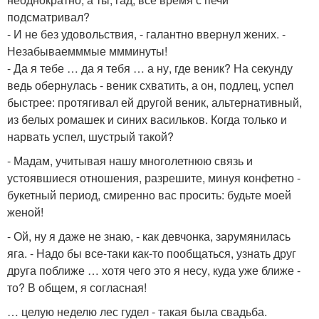
подсматривал?
- И не без удовольствия, - галантно ввернул жених. -
Незабываемммые ммминуты!
- Да я тебе … да я тебя … а ну, где веник? На секунду
ведь обернулась - веник схватить, а он, подлец, успел
быстрее: протягивал ей другой веник, альтернативный,
из белых ромашек и синих васильков. Когда только и
нарвать успел, шустрый такой?
- Мадам, учитывая нашу многолетнюю связь и
устоявшиеся отношения, разрешите, минуя конфетно -
букетный период, смиренно вас просить: будьте моей
женой!
- Ой, ну я даже не знаю, - как девчонка, зарумянилась
яга. - Надо бы все-таки как-то пообщаться, узнать друг
друга поближе … хотя чего это я несу, куда уже ближе -
то? В общем, я согласная!
… целую неделю лес гудел - такая была свадьба.