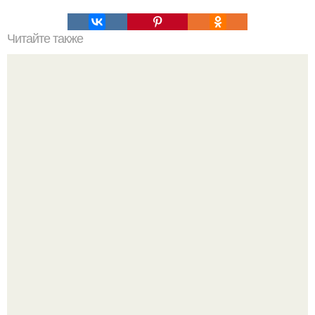
Читайте также
В начале нового тысячелетия Далай лама главные
правила жизни сформировал.