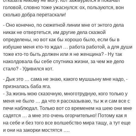
головой, словно тоже ужаснулся: ох, пользуются, вон
сколько добра перетаскали!
- Оно конечно, по сюжетной линии мне от энтого дела
никак не отвертеться, им другие дела сказкой
определены, но вот как бы хорошо было, если бы в
избушке меня кто-то ждал … работа работой, а для души
тоже кто-то быть должен или я не женщина? - Ну так
наколдовала бы себе спутника жизни, за чем же дело
стало? - Удивился кот.
- Дык это … сама не знаю, какого мушшыну мне надо, -
призналась баба яга.
- За жизнь мою сказочную, многотрудную, кого только у
меня не было … да что я рассказываю, ты ж и сам все с
печи наблюдал. Только вот со временем на шею они мне
садятся … а мне это очень огорчительно! Потому как я
на себе и без того все волшебство мира тащу, а тут еще
и они на закорки мостятся ….