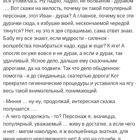
вся утомилась. Ну ладно, ладно, не болваном - дураком
…. Вот скажи на милость, почему он такой популярный
персонаж, этот Иван - дурак? А главное, почему все эти
дурачки сюда, к избушке моей, нескончаемой чередой
тянутся? Нет, ну это я зря спрашиваю, сама ответ знаю.
Бабу ягу все знают, если мудрости - силенок -
волшебства понабраться надо, куда ж еще? К яге! А
опосля он уже вовсе и не дурак, а если и дурак, так
удачливый. Ясное дело, дальше ему сказочными
дорогами, да на подвиги. Так что дело обыденное:
помогла - и до свиданьица, скатертью дорога! Кот
прекратил гигиенические процедуры и уставился на ягу -
весь такой внимательный, понимающий.
- Мнння … ну-ну, продолжай, интересная сказка
получается ….
- А чего продолжать - то? Персонаж я, значицца,
популярный, уважаемый … живу в достатке, а если чего
и нет - мигом наколдую, я ж волшебница знатная, для
меня ничего невозможного нет! А что на отшибе, в