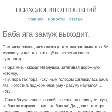
ПСИХОЛОГИЯ ОТНОШЕНИЙ
главная
новости
статьи
Баба яга замуж выходит.
Самоисполняющаяся сказка (о том, как загадывать себе
мужчину, и для тех, кто ещё не встретил своего
суженого).
- Пора мне, - сказал Иванушка, затягивая дорожную
котомку.
- Ну, пора так пора, - скучным голосом согласилась баба
яга. Погостил, подкормился, уму - разуму научился ….
- Угу.
- Спасибо душевное за хлеб - за соль, за перину мягкую,
за баньку жаркую … мм, эта банька! Да, дров я там три
поленницы впрок наколол, ежели что … надолго теперь