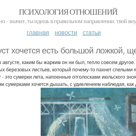
ПСИХОЛОГИЯ ОТНОШЕНИЙ
но - значит, ты идешь в правильном направлении. твой вн
главная
новости
статьи
уст хочется есть большой ложкой, щ
 августе, каким бы жарким он ни был, тепло совсем другое. 
ых березовых листьев, который почему-то пахнет спелыми 
т - это сумерки лета, напоенные отголосками июльского зн
ми сумерками хочется дышать, с удивлением наблюдая, как 