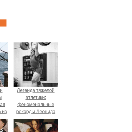
 и
Легенда тяжелой
м
атлетики:
кая
феноменальные
 из
рекорды Леонида
Тараненко.