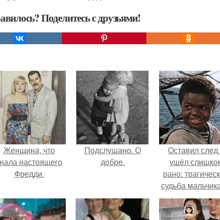
авилось? Поделитесь с друзьями!
Женщина, что
Подслушано. О
Оставил след
нала настоящего
добре.
ушёл слишко
Фредди.
рано: трагичес
судьба мальчика
фильма
"Максимка".