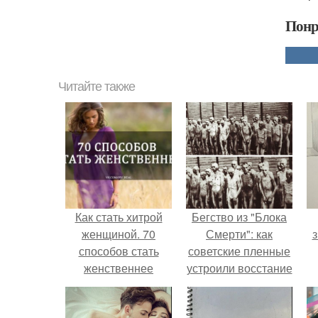
Понр
Читайте также
Как стать хитрой
Бегство из "Блока
женщиной. 70
Смерти": как
з
способов стать
советские пленные
женственнее
устроили восстание
в концлагере.