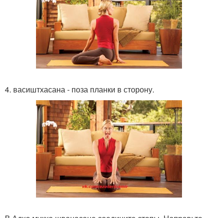
4. васиштхасана - поза планки в сторону.