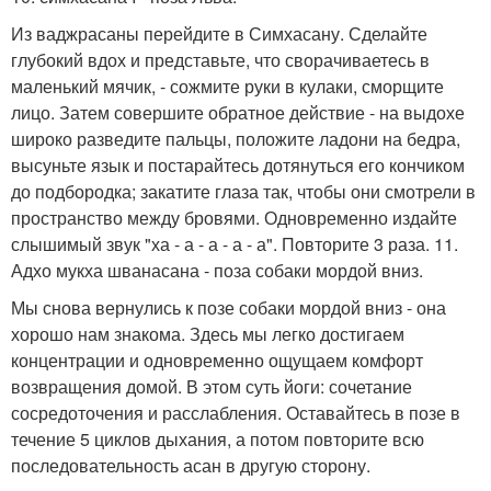
Из ваджрасаны перейдите в Симхасану. Сделайте
глубокий вдох и представьте, что сворачиваетесь в
маленький мячик, - сожмите руки в кулаки, сморщите
лицо. Затем совершите обратное действие - на выдохе
широко разведите пальцы, положите ладони на бедра,
высуньте язык и постарайтесь дотянуться его кончиком
до подбородка; закатите глаза так, чтобы они смотрели в
пространство между бровями. Одновременно издайте
слышимый звук "ха - а - а - а - а". Повторите 3 раза. 11.
Адхо мукха шванасана - поза собаки мордой вниз.
Мы снова вернулись к позе собаки мордой вниз - она
хорошо нам знакома. Здесь мы легко достигаем
концентрации и одновременно ощущаем комфорт
возвращения домой. В этом суть йоги: сочетание
сосредоточения и расслабления. Оставайтесь в позе в
течение 5 циклов дыхания, а потом повторите всю
последовательность асан в другую сторону.