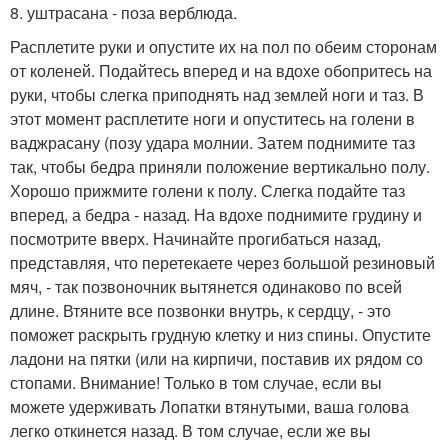
8. уштрасана - поза верблюда.
Расплетите руки и опустите их на пол по обеим сторонам
от коленей. Подайтесь вперед и на вдохе обопритесь на
руки, чтобы слегка приподнять над землей ноги и таз. В
этот момент расплетите ноги и опуститесь на голени в
ваджрасану (позу удара молнии. Затем поднимите таз
так, чтобы бедра приняли положение вертикально полу.
Хорошо прижмите голени к полу. Слегка подайте таз
вперед, а бедра - назад. На вдохе поднимите грудину и
посмотрите вверх. Начинайте прогибаться назад,
представляя, что перетекаете через большой резиновый
мяч, - так позвоночник вытянется одинаково по всей
длине. Втяните все позвонки внутрь, к сердцу, - это
поможет раскрыть грудную клетку и низ спины. Опустите
ладони на пятки (или на кирпичи, поставив их рядом со
стопами. Внимание! Только в том случае, если вы
можете удерживать Лопатки втянутыми, ваша голова
легко откинется назад. В том случае, если же вы