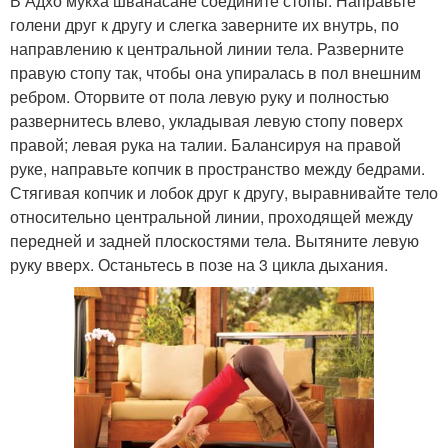
В Адхо мукха шванасане соедините стопы. Направьте
голени друг к другу и слегка заверните их внутрь, по
направлению к центральной линии тела. Разверните
правую стопу так, чтобы она упиралась в пол внешним
ребром. Оторвите от пола левую руку и полностью
развернитесь влево, укладывая левую стопу поверх
правой; левая рука на талии. Балансируя на правой
руке, направьте копчик в пространство между бедрами.
Стягивая копчик и лобок друг к другу, выравнивайте тело
относительно центральной линии, проходящей между
передней и задней плоскостями тела. Вытяните левую
руку вверх. Останьтесь в позе на 3 цикла дыхания.