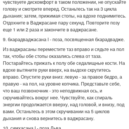
чувствуете дискомфорт в таком положении, не опускайте
голову и смотрите вперед. Останьтесь так на 3 цикла
дыхания; затем, прижимая стопы, на вдохе поднимитесь.
Отдохните в Ваджрасане пару секунд. Повторите позу
еще 1 или 2 раза и закончите в ваджрасане.
9. бхарадваджасана I - поза, посвященная бхарадвадже.
Из ваджрасаны переместите таз вправо и сядьте на пол
так, чтобы обе стопы оказались слева от таза.
Постарайтесь прижать к полу обе седалищные кости. На
вдохе вытяните руки вверх, на выдохе скрутитесь
вправо. Опустите руки вниз: левую - за правое бедро, а
правую - на пол, на уровне копчика. Представьте себе,
что ваш позвоночник - это неподвижная ось, и
скручивайтесь вокруг нее. Чувствуйте, как спираль
энергии продолжается вверху, над головой, и внизу, под
вами. Останьтеcь в этом скручивании на 5 циклов
дыхания и снова вернитесь в ваджрасану.
10. симхасана I - поза Льва.