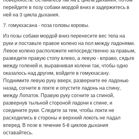
перейдите в позу собаки мордой вниз и задержитесь в
ней на 3 цикла дыхания.
7. гомукхасана - поза головы коровы.
Из позы собаки мордой вниз перенесите вес тела на
руки и поставьте правое колено на пол между ладонями.
Левое колено расположите непосредственно за правым,
разведите правую стопу влево, а левую - вправо, сядьте
между голеней и, выравнивая колени так, чтобы одно
оказалось над другим, войдите в гомукхасану.
Поднимите левую руку вверх, разверните ее ладонью
назад, согните в локте и опустите ладонь на спину,
между Лопаток. Правую руку согните за спиной,
развернув тыльной стороной ладони к спине, и
соедините руки. Следите за тем, чтобы локти не
расходились в стороны и верхний локоть не падал
вперед. В позе в течение 5-8 циклов дыхания
оставайтесь.