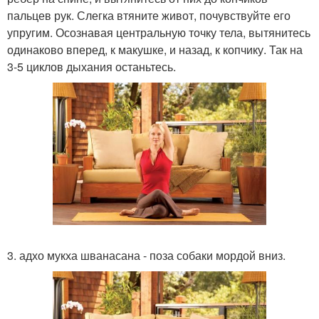
пальцев рук. Слегка втяните живот, почувствуйте его
упругим. Осознавая центральную точку тела, вытянитесь
одинаково вперед, к макушке, и назад, к копчику. Так на
3-5 циклов дыхания останьтесь.
3. адхо мукха шванасана - поза собаки мордой вниз.