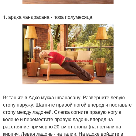
1. ардха чандрасана - поза полумесяца.
Встаньте в Адхо мукха шванасану. Разверните левую
стопу наружу. Шагните правой ногой вперед и поставьте
стопу между ладоней. Слегка согните правую ногу в
колене и переместите правую ладонь вперед на
расстояние примерно 20 см от стопы (на пол или на
кирпич. Левая ладонь - на талии. На вдохе войдите в