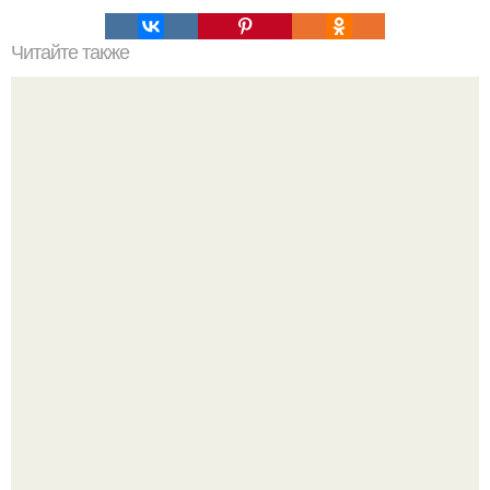
Читайте также
Психологические основы самозащиты в криминогенных
ситуациях. Приемы психологической самозащиты и
выживания.