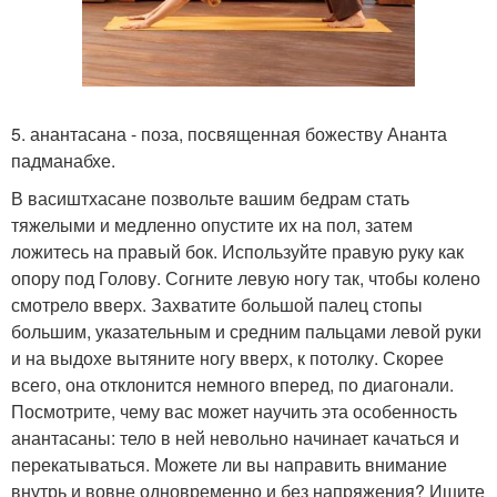
5. анантасана - поза, посвященная божеству Ананта
падманабхе.
В васиштхасане позвольте вашим бедрам стать
тяжелыми и медленно опустите их на пол, затем
ложитесь на правый бок. Используйте правую руку как
опору под Голову. Согните левую ногу так, чтобы колено
смотрело вверх. Захватите большой палец стопы
большим, указательным и средним пальцами левой руки
и на выдохе вытяните ногу вверх, к потолку. Скорее
всего, она отклонится немного вперед, по диагонали.
Посмотрите, чему вас может научить эта особенность
анантасаны: тело в ней невольно начинает качаться и
перекатываться. Можете ли вы направить внимание
внутрь и вовне одновременно и без напряжения? Ищите