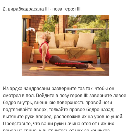
2. вирабхадрасана III - поза героя III.
Из ардха чандрасаны разверните таз так, чтобы он
смотрел в пол. Войдите в позу героя III: заверните левое
бедро внутрь, внешнюю поверхность правой ноги
подтягивайте вверх, толкайте правое бедро назад;
вытяните руки вперед, расположив их на уровне ушей.
Представьте, что ваши руки начинаются от нижних
ребер на спине, и вытянитесь от них до кончиков