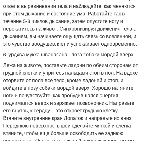
ответ в выравнивании тела и наблюдайте, как меняются
при этом дыхание и состояние ума. Работайте так в
течение 5-8 циклов дыхания, затем опустите ногу и
перекатитесь на живот. Синхронизируя движения тела с
дыханием, вы начинаете ощущать связь со вселенной, и
это чувство воодушевляет и успокаивает одновременно.
6. урдхва мукха шванасана - поза собаки мордой вверх.
Лежа на животе, поставьте ладони по обеим сторонам от
грудной клетки и упритесь пальцами стоп в пол. На вдохе
оторвите от пола все тело, кроме ладоней и стоп, и
войдите в позу собаки мордой вверх. Хорошо натяните
ноги и почувствуйте, как пробудившаяся энергия
поднимается вверх и заряжает позвоночник. Направьте
его внутрь, к сердцу, - это откроет грудную клетку.
Втяните внутренние края Лопаток и направьте их вниз.
Переднюю поверхность шеи сделайте мягкой и слегка
втяните, чтобы еще больше освободить ее заднюю
поверхность. Останьтесь так на 2 цикла дыхания, потом