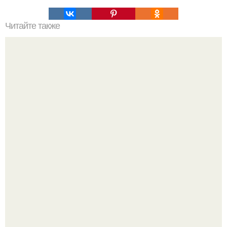
Читайте также
14 вещей, которые убивают любовь!
"Обвенчался с Женой, с Которой в Браке уже Около 15