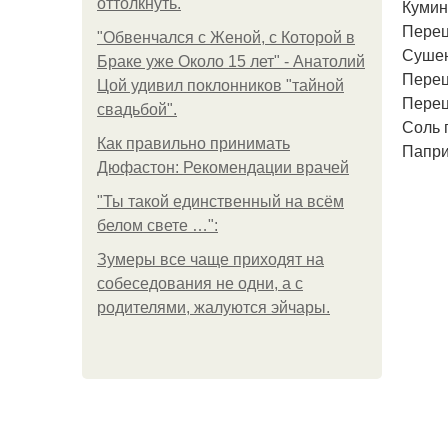
оттолкнуть.
Кумин
Перец
"Обвенчался с Женой, с Которой в
Сушен
Браке уже Около 15 лет" - Анатолий
Перец
Цой удивил поклонников "тайной
Перец
свадьбой".
Соль 
Как правильно принимать
Папри
Дюфастон: Рекомендации врачей
"Ты такой единственный на всём
белом свете …":
Зумеры все чаще приходят на
собеседования не одни, а с
родителями, жалуются эйчары.