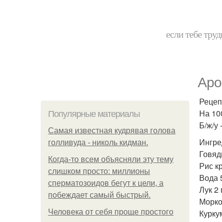
если тебе труд
Аро
Рецеп
На 100
Популярные материалы
Б/ж/у -
Самая известная кудрявая голова
Ингре
голливуда - николь кидман.
Говяди
Когда-то всем объясняли эту тему
Рис кр
слишком просто: миллионы
Вода 5
сперматозоидов бегут к цели, а
Лук 2 
побеждает самый быстрый.
Морко
Человека от себя проще простого
Курку