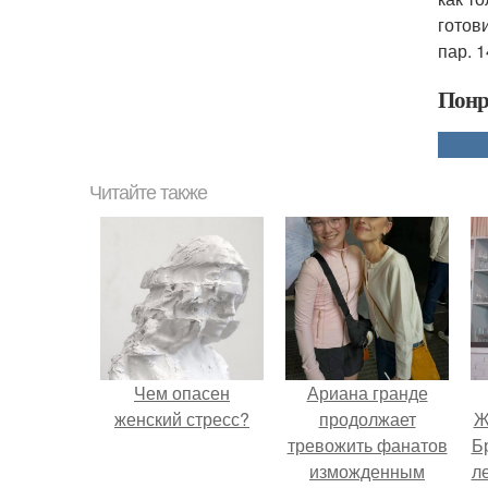
готов
пар. 
Понр
Читайте также
Чем опасен
Ариана гранде
женский стресс?
продолжает
Ж
тревожить фанатов
Б
изможденным
л