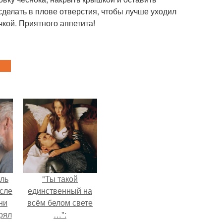
 сделать в плове отверстия, чтобы лучше уходил
чкой. Приятного аппетита!
ель
"Ты такой
сле
единственный на
ни
всём белом свете
рял
…":