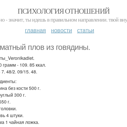
ПСИХОЛОГИЯ ОТНОШЕНИЙ
но - значит, ты идешь в правильном направлении. твой вн
главная
новости
статьи
матный плов из говядины.
ты_Veronikadiet.
 грамм - 109. 85 ккал.
 7. 48/2. 09/15. 48.
диенты:
на без кости 500 г.
углый 300 г.
50 г.
головки.
вь 4 штуки.
ма 1 чайная ложка.