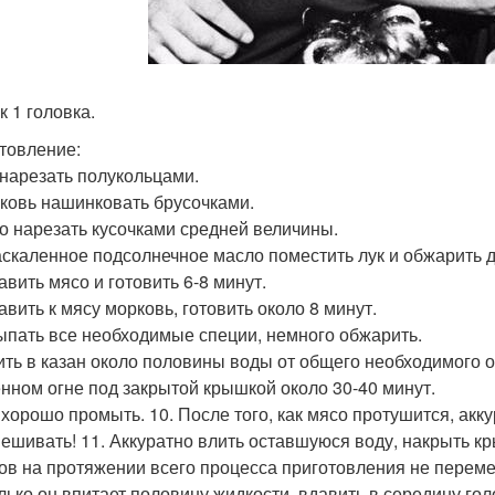
к 1 головка.
товление:
к нарезать полукольцами.
рковь нашинковать брусочками.
со нарезать кусочками средней величины.
раскаленное подсолнечное масло поместить лук и обжарить д
авить мясо и готовить 6-8 минут.
авить к мясу морковь, готовить около 8 минут.
сыпать все необходимые специи, немного обжарить.
лить в казан около половины воды от общего необходимого о
нном огне под закрытой крышкой около 30-40 минут.
с хорошо промыть. 10. После того, как мясо протушится, акк
ешивать! 11. Аккуратно влить оставшуюся воду, накрыть кр
лов на протяжении всего процесса приготовления не переме
олько он впитает половину жидкости, вдавить в середину го