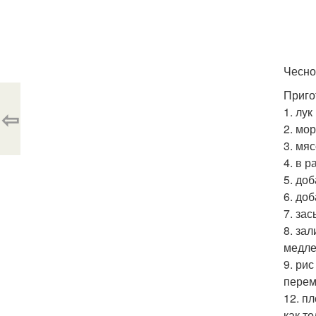
Чесно
Приго
⇦
1. лу
2. мо
3. мя
4. в 
5. доб
6. доб
7. за
8. за
медле
9. ри
перем
12. п
как т