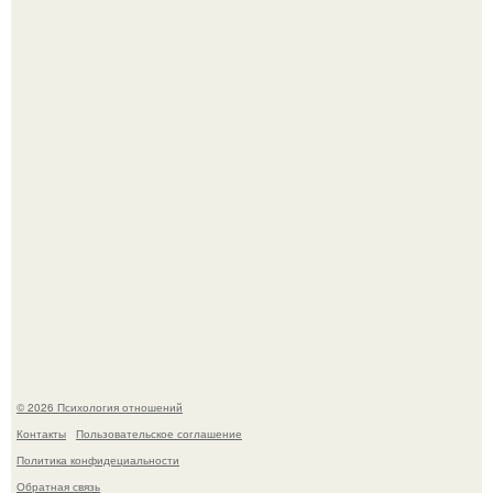
Близocть - это долговременное взаимное
положительное эмоциональное вовлечение,
взаимодействие.
"Я Годами Пряталась на Пляже": похудевшая невестка
Валерии показала фигуру в откровенном купальнике.
© 2026 Психология отношений
Контакты
Пользовательское соглашение
Политика конфидециальности
Обратная связь