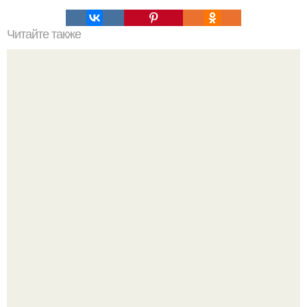
Читайте также
10 правил мудрой и немного хитрой женщины.
Принятие своего расстройства.