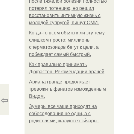
после тяжёлой болезни полностью
потерял потенцию, но решил
восстановить интимную жизнь с
молодой супругой, пишут СМИ.
Когда-то всем объясняли эту тему
слишком просто: миллионы
сперматозоидов бегут к цели, а
побеждает самый быстрый.
Как правильно принимать
Дюфастон: Рекомендации врачей
Ариана гранде продолжает
тревожить фанатов изможденным
⇦
Видом.
Зумеры все чаще приходят на
собеседования не одни, а с
родителями, жалуются эйчары.