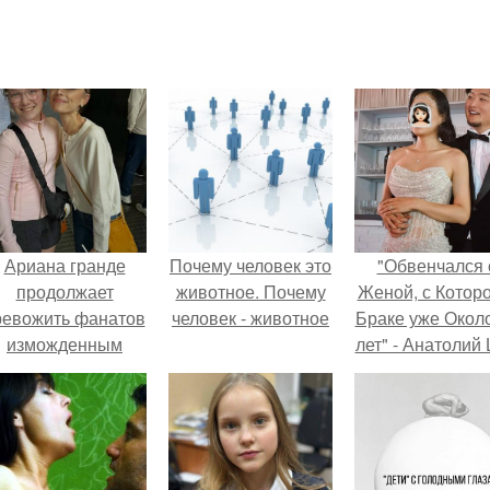
Ариана гранде
Почему человек это
"Обвенчался 
продолжает
животное. Почему
Женой, с Которо
ревожить фанатов
человек - животное
Браке уже Окол
изможденным
лет" - Анатолий
Видом.
удивил
поклонников
"тайной свадьбо