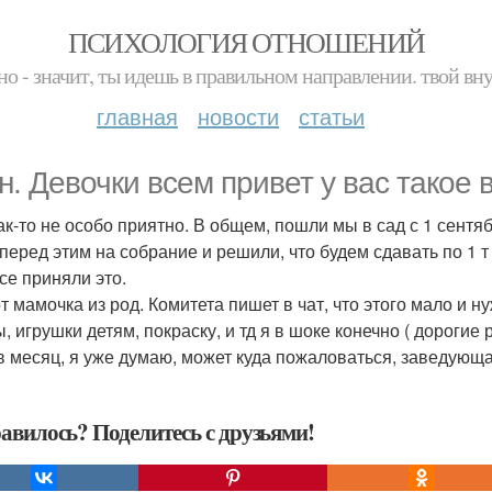
ПСИХОЛОГИЯ ОТНОШЕНИЙ
но - значит, ты идешь в правильном направлении. твой вн
главная
новости
статьи
н. Девочки всем привет у вас такое 
ак-то не особо приятно. В общем, пошли мы в сад с 1 сентяб
еред этим на собрание и решили, что будем сдавать по 1 т на
се приняли это.
т мамочка из род. Комитета пишет в чат, что этого мало и н
, игрушки детям, покраску, и тд я в шоке конечно ( дорогие 
в месяц, я уже думаю, может куда пожаловаться, заведующа
авилось? Поделитесь с друзьями!