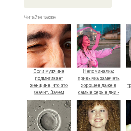
Читайте также
Если мужчина
Напоминалка:
подмигивает
привычка замечать
женщине, что это
хорошее даже в
т
значит. Зачем
самые серые дни -
мужчина мне
это не очередная
подмигнул?
сказка из книг по
саморазвитию.