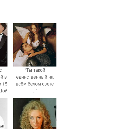
с
"Ты такой
й в
единственный на
о 15
всём белом свете
 Цой
…":
й".