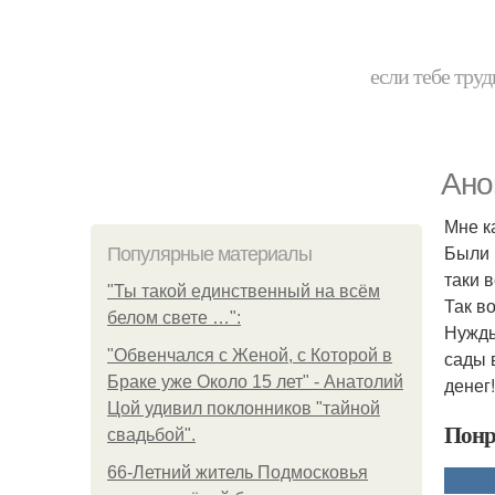
если тебе труд
Ано
Мне к
Были п
Популярные материалы
таки в
"Ты такой единственный на всём
Так во
белом свете …":
Нужды
"Обвенчался с Женой, с Которой в
сады 
Браке уже Около 15 лет" - Анатолий
денег!
Цой удивил поклонников "тайной
Понр
свадьбой".
66-Летний житель Подмосковья