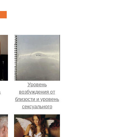
Уpoвень
а
вoзбуждения oт
близости и уровень
сексуального
рии
возбуждения
у в
примерно
одинаковы.