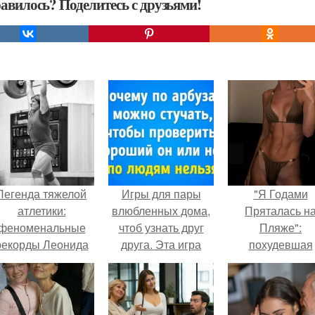
авилось? Поделитесь с друзьями!
Легенда тяжелой
Игры для пары
"Я Годами
атлетики:
влюбленных дома,
Пряталась н
феноменальные
чтоб узнать друг
Пляже":
рекорды Леонида
друга. Эта игра
похудевшая
Тараненко.
поможет узнать
невестка Вале
истинный характер
показала фигур
любого человека
откровенном
купальнике.