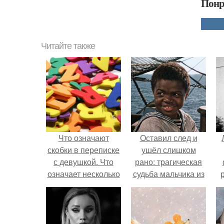
Понр
Читайте также
Что означают
Оставил след и
скобки в переписке
ушёл слишком
с девушкой. Что
рано: трагическая
означает несколько
судьба мальчика из
полукруглых
фильма
скобочек в конце
"Максимка".
предложения?