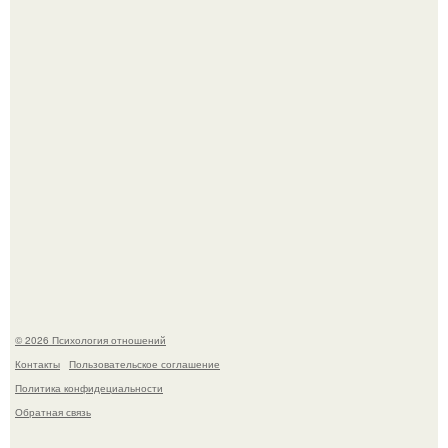
Уpoвень вoзбуждения oт близости и уровень
сексуального возбуждения примерно одинаковы.
Лерчек, предварительно, намерена обжаловать
приговор.
© 2026 Психология отношений
Контакты
Пользовательское соглашение
Политика конфидециальности
Обратная связь