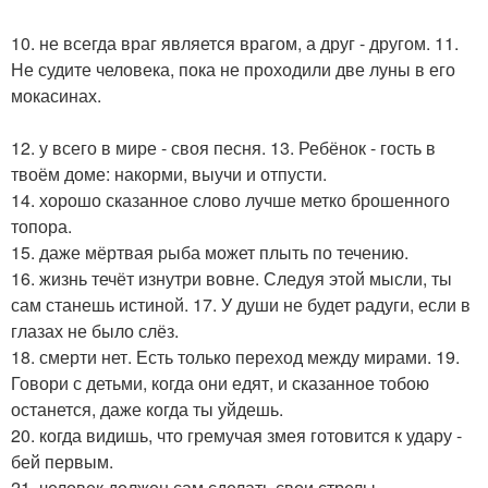
10. не всегда враг является врагом, а друг - другом. 11.
Не судите человека, пока не проходили две луны в его
мокасинах.
12. у всего в мире - своя песня. 13. Ребёнок - гость в
твоём доме: накорми, выучи и отпусти.
14. хорошо сказанное слово лучше метко брошенного
топора.
15. даже мёртвая рыба может плыть по течению.
16. жизнь течёт изнутри вовне. Следуя этой мысли, ты
сам станешь истиной. 17. У души не будет радуги, если в
глазах не было слёз.
18. смерти нет. Есть только переход между мирами. 19.
Говори с детьми, когда они едят, и сказанное тобою
останется, даже когда ты уйдешь.
20. когда видишь, что гремучая змея готовится к удару -
бей первым.
21. человек должен сам сделать свои стрелы.