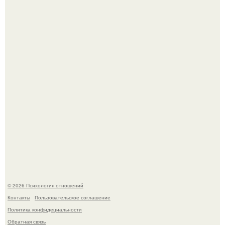
Лерчек, предварительно, намерена обжаловать
приговор.
Напоминалка: привычка замечать хорошее даже в
самые серые дни - это не очередная сказка из книг по
саморазвитию.
© 2026 Психология отношений
Контакты
Пользовательское соглашение
Политика конфидециальности
Обратная связь