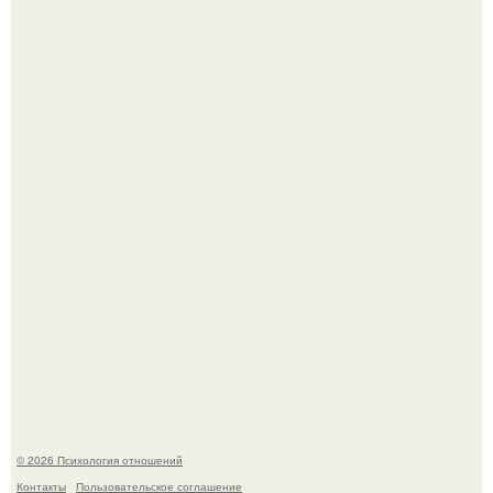
66-Летний житель Подмосковья после тяжёлой болезни
полностью потерял потенцию, но решил восстановить
интимную жизнь с молодой супругой, пишут СМИ.
"Ты такой единственный на всём белом свете …":
© 2026 Психология отношений
Контакты
Пользовательское соглашение