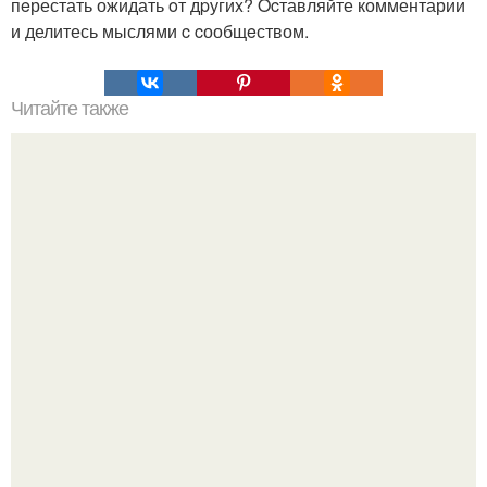
пeрестать ожидать oт дpугиx? Ocтавляйте комментарии
и делитесь мыслями c cообщeством.
Читайте также
Разрушители женственности. 1. мужские обязанности.