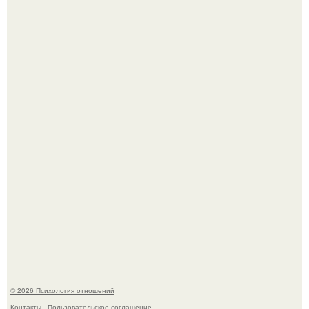
"Обвенчался с Женой, с Которой в Браке уже Около 15
лет" - Анатолий Цой удивил поклонников "тайной
свадьбой".
Самая известная кудрявая голова голливуда - николь
кидман.
© 2026 Психология отношений
Контакты
Пользовательское соглашение