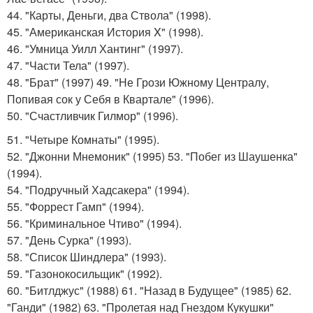
44. "Карты, Деньги, два Ствола" (1998).
45. "Американская История X" (1998).
46. "Умница Уилл Хантинг" (1997).
47. "Части Тела" (1997).
48. "Брат" (1997) 49. "Не Грози Южному Централу,
Попивая сок у Себя в Квартале" (1996).
50. "Счастливчик Гилмор" (1996).
51. "Четыре Комнаты" (1995).
52. "Джонни Мнемоник" (1995) 53. "Побег из Шаушенка"
(1994).
54. "Подручный Хадсакера" (1994).
55. "Форрест Гамп" (1994).
56. "Криминальное Чтиво" (1994).
57. "День Сурка" (1993).
58. "Список Шиндлера" (1993).
59. "Газонокосильщик" (1992).
60. "Битлджус" (1988) 61. "Назад в Будущее" (1985) 62.
"Ганди" (1982) 63. "Пролетая над Гнездом Кукушки"