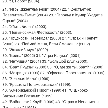
20. "Я, Робот" (2004).
21. "Игры Джентльменов" (2004) 22. "Константин:
Повелитель Тьмы" (2004) 23. "Гарольд и Кумар Уходят в
Отрыв" (2004).
24. "Убить Билла" (2003).
25. "Невыносимая Жестокость" (2003).
26. "Трудности Перевода" (2003) 27. "Страх и Трепет"
(2003) 28. "Поймай Меня, Если Сможешь" (2002).
29. "Эквилибриум" (2002).
30. "Война" (2002) 31. "Игры Разума" (2001).
32. "Интуиция" (2001) 33. "Большой куш" (2000).
34. "Брат Якудзы" (2000) 35. "О, где же ты, брат? " (2000)
36. "Матрица" (1999) 37. "Офисное Пространство" (1999).
38. "Зеленая Миля" (1999).
39. "Крастота По-американски" (1999).
40. "Американский Пирог" (1999) 41. "С Широко
Закрытыми Глазами" (1999).
42. "Бойцовский Клуб" (1999) 43. "Страх и Ненависть в
Лас-вегасе" (1998).