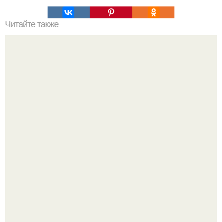
Читайте также
Как понять любовь мужчины.
Девушка решила провести необычный эксперимент и на