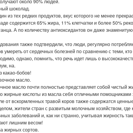
олучают около 90% людей.
рный шоколад.
дин из тех редких продуктов, вкус которого не менее прекр
аде содержится 65% жира, 11% клетчатки и более 50% рек
ганца. А по количеству антиоксидантов он даже знаменитую
дования также подтвердили, что люди, регулярно потреб
в умереть от сердечных болезней по сравнению с теми, кто 
одимо, однако, помнить, что речь идет лишь о высококачес
ум, на.
з какао-бобов!
ивочное масло.
чное масло почти полностью представляет собой чистый ж
о жирные кислоты из масла себя отличными помощниками 
ле от вскормленных травой коров также содержатся ценные
в целом, жители стран с развитым молочным хозяйством, где
чных заболеваний и, как ни странно, учитывая жирность таки
ают лишним весом!
ба жирных сортов.