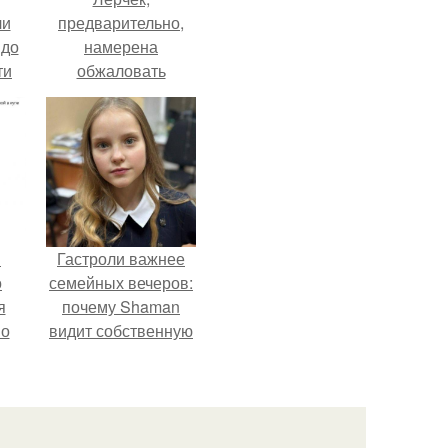
ли
предварительно,
 до
намерена
ти
обжаловать
.
приговор.
в
Гастроли важнее
о
семейных вечеров:
я
почему Shaman
но
видит собственную
го
дочь чаще на
экране, чем
вживую.