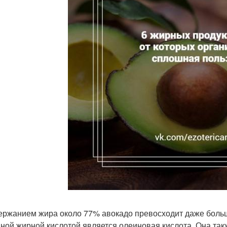
ержанием жира около 77% авокадо превосходит даже боль
ной жирной кислотой является олеиновая кислота. Она так