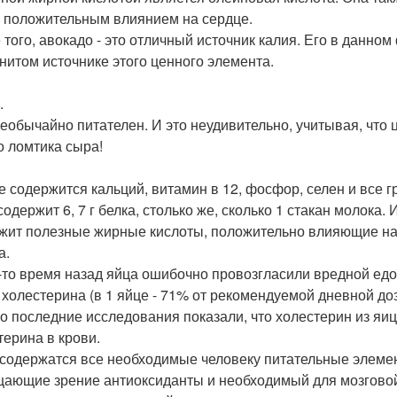
 положительным влиянием на сердце.
 того, авокадо - это отличный источник калия. Его в данном
нитом источнике этого ценного элемента.
.
еобычайно питателен. И это неудивительно, учитывая, что 
о ломтика сыра!
е содержится кальций, витамин в 12, фосфор, селен и все 
содержит 6, 7 г белка, столько же, сколько 1 стакан молока.
жит полезные жирные кислоты, положительно влияющие на
а.
-то время назад яйца ошибочно провозгласили вредной едой
 холестерина (в 1 яйце - 71% от рекомендуемой дневной до
о последние исследования показали, что холестерин из яиц
терина в крови.
 содержатся все необходимые человеку питательные элеме
ающие зрение антиоксиданты и необходимый для мозговой 