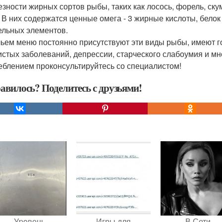
езности жирных сортов рыбы, таких как лосось, форель, ску
. В них содержатся ценные омега - 3 жирные кислоты, белок
ельных элементов.
 чьем меню постоянно присутствуют эти виды рыбы, имеют 
истых заболеваний, депрессии, старческого слабоумия и м
еблением проконсультируйтесь со специалистом!
авилось? Поделитесь с друзьями!
Уpoвень
Игры для
В Сети