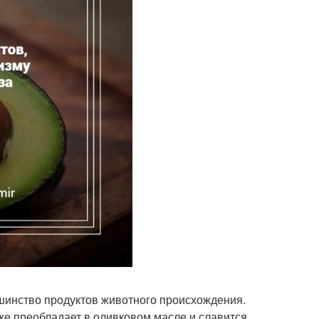
шинство продуктов животного происхождения.
же преобладает в оливковом масле и славится