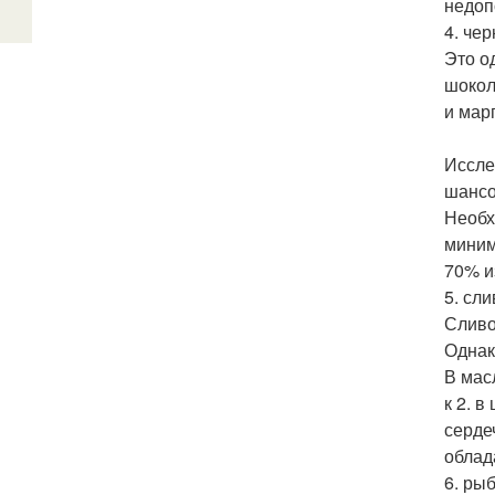
недоп
4. че
Это о
шокол
и мар
Иссле
шансо
Необх
миним
70% и
5. сл
Сливо
Однак
В мас
к 2. 
серде
облад
6. ры