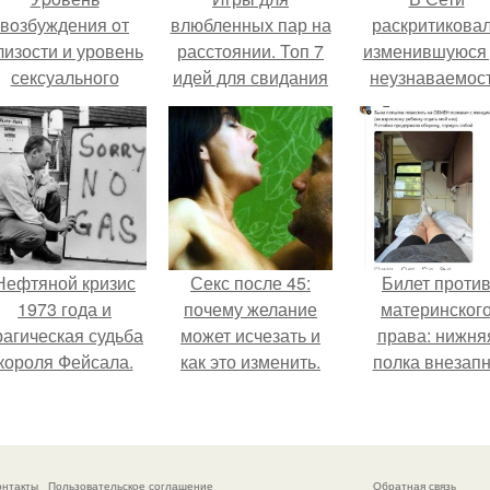
вoзбуждения oт
влюбленных пар на
раскритикова
лизости и уровень
расстоянии. Топ 7
изменившуюся
сексуального
идей для свидания
неузнаваемос
возбуждения
на расстоянии
Марину зудину
примерно
одинаковы.
Нефтяной кризис
Секс после 45:
Билет проти
1973 года и
почему желание
материнског
рагическая судьба
может исчезать и
права: нижня
короля Фейсала.
как это изменить.
полка внезап
нашла законно
владельца.
онтакты
Пользовательское соглашение
Обратная связь