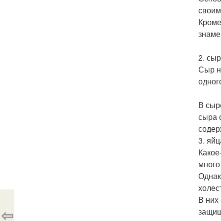
своим
Кроме
знаме
2. сыр
Сыр н
одног
В сыр
сыра 
содер
3. яйц
Какое
много
Однак
холес
В них
⇦
защищ