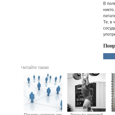
В пол
никто
питат
Те, в
сосуд
употр
Понр
Читайте также
Почему человек это
Легенда тяжелой