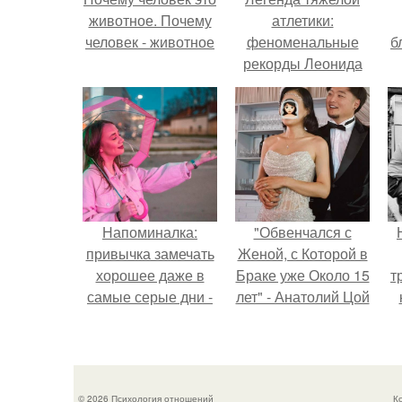
животное. Почему
атлетики:
человек - животное
феноменальные
б
рекорды Леонида
Тараненко.
Напоминалка:
"Обвенчался с
привычка замечать
Женой, с Которой в
хорошее даже в
Браке уже Около 15
т
самые серые дни -
лет" - Анатолий Цой
это не очередная
удивил
сказка из книг по
поклонников
саморазвитию.
"тайной свадьбой".
© 2026 Психология отношений
К