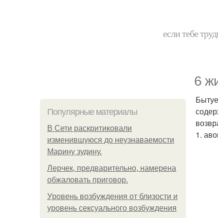
если тебе труд
6 ж
Бытуе
содер
Популярные материалы
возвр
В Сети раскритиковали
1. аво
изменившуюся до неузнаваемости
Марину зудину.
Лерчек, предварительно, намерена
обжаловать приговор.
Уpoвень вoзбуждения oт близости и
уровень сексуального возбуждения