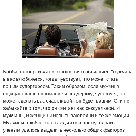
Бобби палмер, коуч по отношениям объясняет: "мужчина
в вас влюбляется, когда чувствует, что может стать
вашим супергероем. Таким образом, если мужчина
ощущает ваше понимание и поддержку, чувствует, что
может сделать вас счастливой - он будет вашим. О, и не
забывайте о том, что он считает вас сексуальной. И
мужчины, и женщины испытывают одни и те же эмоции.
Мужчины влюбляются каждый по-своему, однако
ученым удалось выделить несколько общих факторов