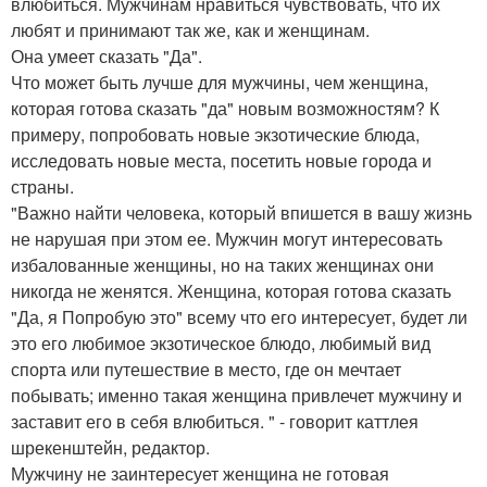
влюбиться. Мужчинам нравиться чувствовать, что их
любят и принимают так же, как и женщинам.
Она умеет сказать "Да".
Что может быть лучше для мужчины, чем женщина,
которая готова сказать "да" новым возможностям? К
примеру, попробовать новые экзотические блюда,
исследовать новые места, посетить новые города и
страны.
"Важно найти человека, который впишется в вашу жизнь
не нарушая при этом ее. Мужчин могут интересовать
избалованные женщины, но на таких женщинах они
никогда не женятся. Женщина, которая готова сказать
"Да, я Попробую это" всему что его интересует, будет ли
это его любимое экзотическое блюдо, любимый вид
спорта или путешествие в место, где он мечтает
побывать; именно такая женщина привлечет мужчину и
заставит его в себя влюбиться. " - говорит каттлея
шрекенштейн, редактор.
Мужчину не заинтересует женщина не готовая