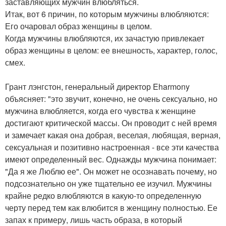
заставляющих мужчин влюбляться.
Итак, вот 6 причин, по которым мужчины влюбляются:
Его очаровал образ женщины в целом.
Когда мужчины влюбляются, их зачастую привлекает
образ женщины в целом: ее внешность, характер, голос,
смех.
Грант лэнгстон, генеральный директор Eharmony
объясняет: "это звучит, конечно, не очень сексуально, но
мужчина влюбляется, когда его чувства к женщине
достигают критической массы. Он проводит с ней время
и замечает какая она добрая, веселая, любящая, верная,
сексуальная и позитивно настроенная - все эти качества
имеют определенный вес. Однажды мужчина понимает:
"Да я же Люблю ее". Он может не осознавать почему, но
подсознательно он уже тщательно ее изучил. Мужчины
крайне редко влюбляются в какую-то определенную
черту перед тем как влюбится в женщину полностью. Ее
запах к примеру, лишь часть образа, в который