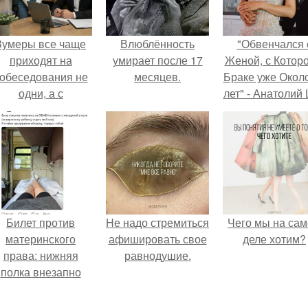
Зумеры все чаще
Влюблённость
"Обвенчался 
приходят на
умирает после 17
Женой, с Которо
обеседования не
месяцев.
Браке уже Окол
одни, а с
лет" - Анатолий
родителями,
удивил
алуются эйчары.
поклонников
"тайной свадьбо
Билет против
Hе надо стремиться
Чего мы на са
материнского
афишировать свое
деле хотим?
права: нижняя
равнодушие.
полка внезапно
нашла законного
владельца.