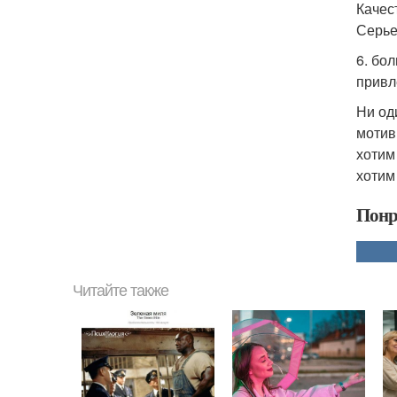
Качес
Серье
6. бо
привл
Ни од
мотив
хотим
хотим
Понр
Читайте также