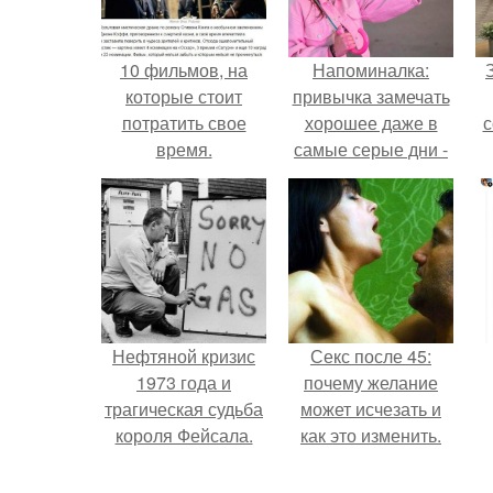
10 фильмов, на
Напоминалка:
которые стоит
привычка замечать
потратить свое
хорошее даже в
с
время.
самые серые дни -
это не очередная
сказка из книг по
ж
саморазвитию.
Нефтяной кризис
Секс после 45:
1973 года и
почему желание
трагическая судьба
может исчезать и
короля Фейсала.
как это изменить.