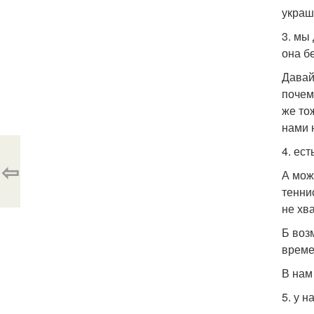
украш
3. мы
она б
Давай
почем
же то
нами 
4. ес
⇦
А мож
тенни
не хва
Б воз
време
В нам
5. у н