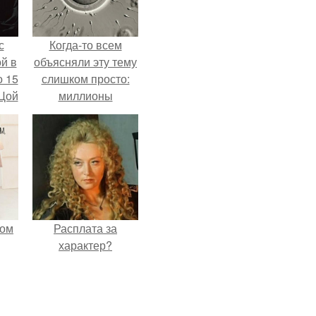
с
Когда-то всем
й в
объясняли эту тему
о 15
слишком просто:
 Цой
миллионы
сперматозоидов
бегут к цели, а
й".
побеждает самый
быстрый.
мом
Расплата за
характер?