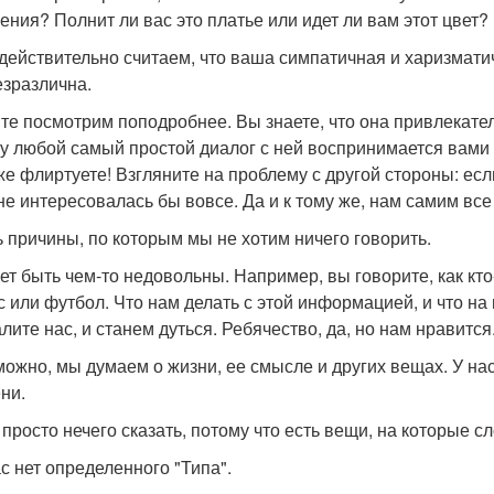
ения? Полнит ли вас это платье или идет ли вам этот цвет?
 действительно считаем, что ваша симпатичная и харизмати
езразлична.
те посмотрим поподробнее. Вы знаете, что она привлекатель
у любой самый простой диалог с ней воспринимается вами к
же флиртуете! Взгляните на проблему с другой стороны: ес
не интересовалась бы вовсе. Да и к тому же, нам самим все 
ть причины, по которым мы не хотим ничего говорить.
ет быть чем-то недовольны. Например, вы говорите, как кт
с или футбол. Что нам делать с этой информацией, и что на
лите нас, и станем дуться. Ребячество, да, но нам нравится
можно, мы думаем о жизни, ее смысле и других вещах. У на
ни.
 просто нечего сказать, потому что есть вещи, на которые 
ас нет определенного "Типа".