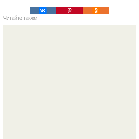
Читайте также
7 фраз, которые родители должны говорить своим
детям.