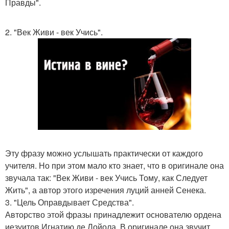
Правды".
2. "Век Живи - век Учись".
Эту фразу можно услышать практически от каждого
учителя. Но при этом мало кто знает, что в оригинале она
звучала так: "Век Живи - век Учись Тому, как Следует
Жить", а автор этого изречения луций анней Сенека.
3. "Цель Оправдывает Средства".
Авторство этой фразы принадлежит основателю ордена
иезуитов Игнатию де Лойола. В оригинале она звучит