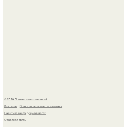
Билет против материнского права: нижняя полка
внезапно нашла законного владельца.
Гастроли важнее семейных вечеров: почему Shaman
видит собственную дочь чаще на экране, чем вживую.
© 2026 Психология отношений
Контакты
Пользовательское соглашение
Политика конфидециальности
Обратная связь