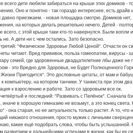
е всего дети любили забираться на крыши этих домиков - то
чению. Оно и понятно - так гораздо интереснее, есть драйв 
к давно приезжаем. - новая площадка смотрю. Домиков нет
жения, на которых делать решительно нечего. Детей - полто
е всего, с этой крыши таки кто-то навернулся. Были вопли 
 не. А дети ни с чем остались. Зато безопасно.
 третий: "Физическое Здоровье Любой Ценой". Отчасти он с
неты читают. Вред прививок, польза гомеопатии, вирусы - ш
пару семей, где здоровенные двадцатилетние лбы даже не п
ром - это Вредно для Здоровья, не Будет Полноценного Гор
 Жизни Пригодится". Это дословные цитаты, от мам и бабуше
 к компьютеру, на котором танчики. У танкиста при этом дв
ация к взрослению и работе. Зато со здоровьем все ок.
 четвёртый и последний: "Развивать с Пелёнок". Сначала бэб
, иначе в хорошую гимназию не возьмут, а это конец света. 
" - она старая, но ее актуальность только растет. А то, что
ий никакого отношения, просто мужик с личными сверхценн
знаю, какие ещё подобрать слова, чтобы быть услышанной.
м развитием и дальнейшими успехами в жизни, как бы их с