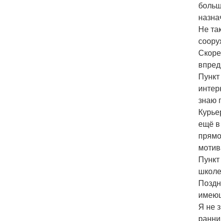
больш
назна
Не та
соору
Скоре
впредь
Пункт
интер
знаю 
Курье
ещё в
прямо
мотив
Пункт
школе
Поздно
имеющ
Я не 
ранни