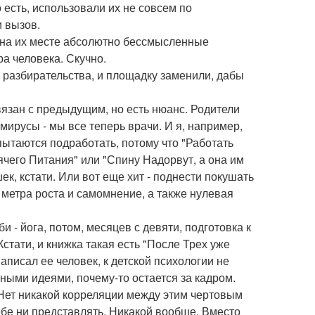
 есть, использовали их не совсем по
и вызов.
, на их месте абсолютно бессмысленные
ра человека. Скучно.
и разбирательства, и площадку заменили, дабы
вязан с предыдущим, но есть нюанс. Родители
мирусы - мы все теперь врачи. И я, например,
ытаются подработать, потому что "Работать
ячего Питания" или "Спину Надорвут, а она им
к, кстати. Или вот еще хит - поднести покушать
а метра роста и самомнение, а также нулевая
и - йога, потом, месяцев с девяти, подготовка к
Кстати, и книжка такая есть "После Трех уже
 написал ее человек, к детской психологии не
ыми идеями, почему-то остается за кадром.
 Нет никакой корреляции между этим чертовым
ебе ни представлять. Никакой вообще. Вместо