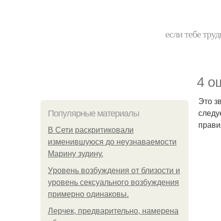
если тебе труд
4 о
Это з
следу
Популярные материалы
прави
В Сети раскритиковали
изменившуюся до неузнаваемости
Марину зудину.
Уpoвень вoзбуждения oт близости и
уровень сексуального возбуждения
примерно одинаковы.
Лерчек, предварительно, намерена