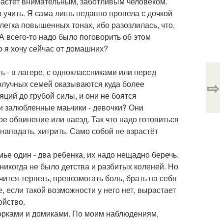
растет внимательным, заботливым человеком.
 учить. Я сама лишь недавно провела с дочкой
слегка повышенных тонах, ибо разозлилась, что,
 А всего-то надо было поговорить об этом
о я хочу сейчас от домашних?
ь - в лагере, с одноклассниками или перед
⇨
получных семей оказываются куда более
ций до грубой силы, и они не боятся
ши залюбленные маьчики - девочки? Они
ое обвинение или наезд. Так что надо готовиться
 нападать, хитрить. Само собой не взрастёт
мье один - два ребенка, их надо нещадно беречь.
 никогда не было детства и разбитых коленей. Но
ится терпеть, превозмогать боль, брать на себя
е, если такой возможности у него нет, вырастает
ойство.
Горками и домиками. По моим наблюдениям,