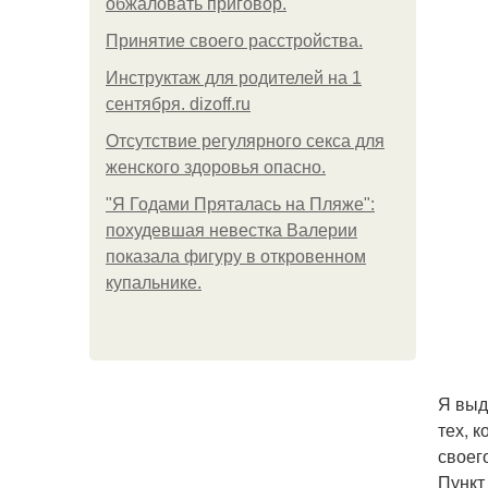
обжаловать приговор.
Принятие своего расстройства.
Инструктаж для родителей на 1
сентября. dizoff.ru
Отсутствие регулярного секса для
женского здоровья опасно.
"Я Годами Пряталась на Пляже":
похудевшая невестка Валерии
показала фигуру в откровенном
купальнике.
Я выд
тех, 
своег
Пункт 