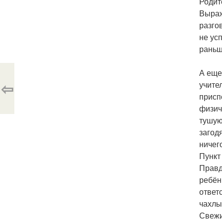
Родит
Выраж
разго
не ус
раньш
А еще
⇦
учите
присп
физич
тушую
загод
ничег
Пункт
Правд
ребён
ответ
чахлы
Свежи