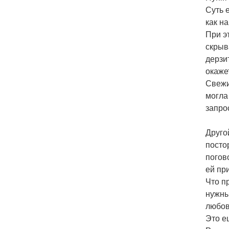
Суть 
как н
При э
скрыв
дерзи
окаже
Свежи
могла 
запро
Друго
посто
погов
ей пр
Что п
нужны
любов
Это е