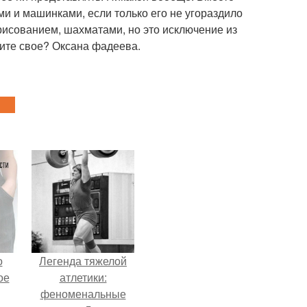
и и машинками, если только его не угораздило
 рисованием, шахматами, но это исключение из
вите свое? Оксана фадеева.
о
Легенда тяжелой
ое
атлетики:
феноменальные