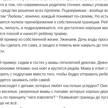
его в том, что современные родители (точнее, мамы) упов
а средство решения всех проблем. Подчеркиваю - вообще вс
том "Любовь", конечно, каждый понимает по-своему. Но ест
ается полное пренебрежение к собственным границам. Ребё
ть, липнуть, и подразумевается, что достаточно хорошая ма
тся плохой и нанесёт ребёнку травму.
й пример из собственной жизни. Ужинаем. Дочь воды просит
бы сделать это сама, а заодно и помочь мне накрыть до этог
сы.
й пример: сидим в гостях у мамы пятилетней девочки. Девоч
ронними тетками; она ноет и крутится рядом. Мама в ответ 
орить с подругами вместо того, чтобы бодро отправить ребё
идется занимать себя самой.
роисходит с детьми, которых любят настолько усердно? Он
 веселые, уверенные мамы с папами, которые хорошо держа
ь по принципу "чего изволите? " Размывает границы до пу
ще не всё.