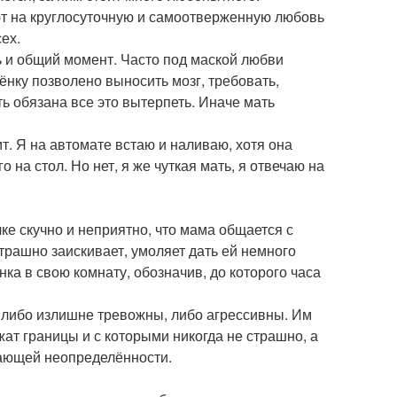
ают на круглосуточную и самоотверженную любовь
ех.
ь и общий момент. Часто под маской любви
нку позволено выносить мозг, требовать,
ть обязана все это вытерпеть. Иначе мать
. Я на автомате встаю и наливаю, хотя она
о на стол. Но нет, я же чуткая мать, я отвечаю на
ке скучно и неприятно, что мама общается с
страшно заискивает, умоляет дать ей немного
нка в свою комнату, обозначив, до которого часа
и либо излишне тревожны, либо агрессивны. Им
т границы и с которыми никогда не страшно, а
гающей неопределённости.