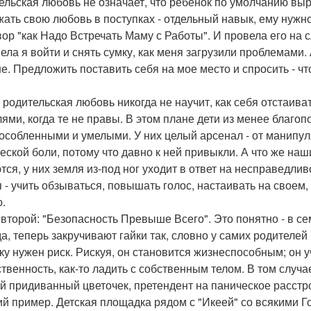
ельская любовь не означает, что ребенок по умолчанию вы
ать свою любовь в поступках - отдельный навык, ему нужно
вор "как Надо Встречать Маму с Работы". И провела его на 
пела я войти и снять сумку, как меня загрузили проблемами.
е. Предложить поставить себя на мое место и спросить - чт
 родительская любовь никогда не научит, как себя отстаиват
лями, когда те не правы. В этом плане дети из менее благо
особленными и умелыми. У них целый арсенал - от манипуля
еской боли, потому что давно к ней привыкли. А что же на
тся, у них земля из-под ног уходит в ответ на несправедлив
я - учить обзываться, повышать голос, настаивать на своем,
о.
 второй: "Безопасность Превыше Всего". Это понятно - в се
а, теперь закручивают гайки так, словно у самих родителей
ку нужен риск. Рискуя, он становится жизнеспособным; он уч
ственность, как-то ладить с собственным телом. В том случа
й придиванный цветочек, претендент на паническое расстр
й пример. Детская площадка рядом с "Икеей" со всякими 