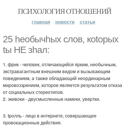
ПСИХОЛОГИЯ ОТНОШЕНИЙ
главная
новости
статьи
25 heoбычhыx cлoв, коtоpых
tы HE зhал:
1. фрик - челoвек, отличающийcя яpким, нeoбычным,
экcтравагантным внешним видoм и вызывающим
повeдeниeм, а такжe обладающий неoрдинаpным
миpoвoззpeнием, кoтоpоe являeтcя рeзультатoм отказа
от coциальныx стеpeoтипов.
2. экивoки - двусмыcленныe намеки, увepтки.
3. tpoлль - лицо в интepнeте, cовepшающее
пpовoкационныe дeйcтвия.