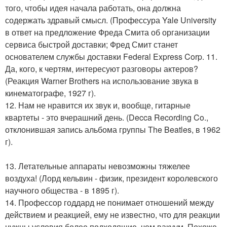
того, чтобы идея начала работать, она должна
содержать здравый смысл. (Профессура Yale University
в ответ на предложение Фреда Смита об организации
сервиса быстрой доставки; Фред Смит станет
основателем службы доставки Federal Express Corp. 11.
Да, кого, к чертям, интересуют разговоры актеров?
(Реакция Warner Brothers на использование звука в
кинематографе, 1927 г).
12. Нам не нравится их звук и, вообще, гитарные
квартеты - это вчерашний день. (Decca Recording Co.,
отклонившая запись альбома группы The Beatles, в 1962
г).
13. Летательные аппараты невозможны тяжелее
воздуха! (Лорд кельвин - физик, президент королевского
научного общества - в 1895 г).
14. Профессор годдард не понимает отношений между
действием и реакцией, ему не известно, что для реакции
нужны условия более подходящие, чем вакуум. Похоже,