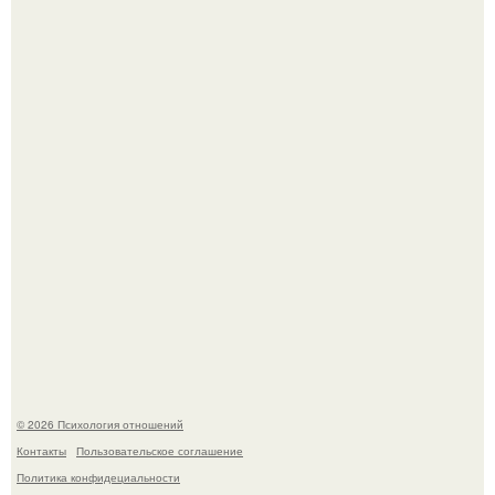
Оставил след и ушёл слишком рано: трагическая судьба
мальчика из фильма "Максимка".
Легенда тяжелой атлетики: феноменальные рекорды
Леонида Тараненко.
© 2026 Психология отношений
Контакты
Пользовательское соглашение
Политика конфидециальности