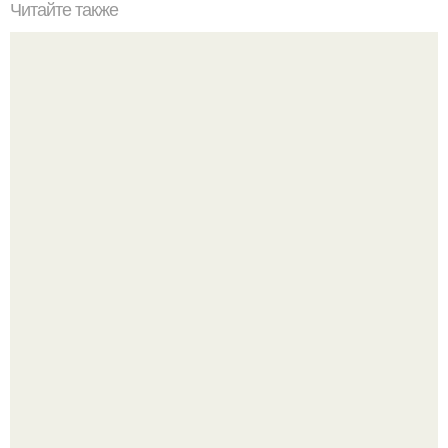
Читайте также
Как стать хитрой женщиной. 70 способов стать
женственнее
"Я Годами Пряталась на Пляже": похудевшая невестка
Валерии показала фигуру в откровенном купальнике.