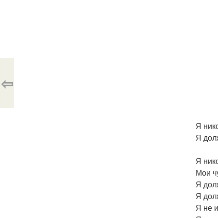
⇦
Я ник
Я дол
Я ник
Мои ч
Я дол
Я дол
Я не 