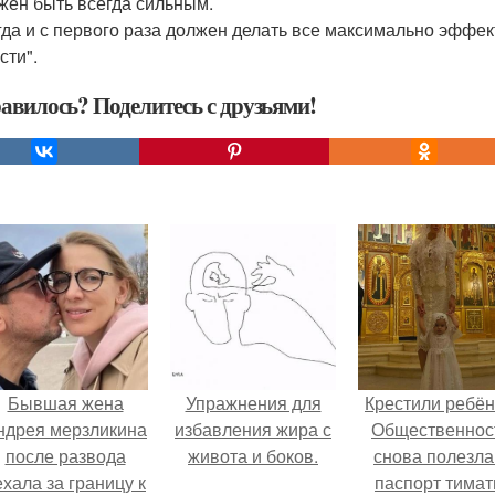
жен быть всегда сильным.
гда и с первого раза должен делать все максимально эффек
сти".
авилось? Поделитесь с друзьями!
Бывшая жена
Упражнения для
Крестили ребён
ндрея мерзликина
избавления жира с
Общественнос
после развода
живота и боков.
снова полезла
ехала за границу к
паспорт тимат