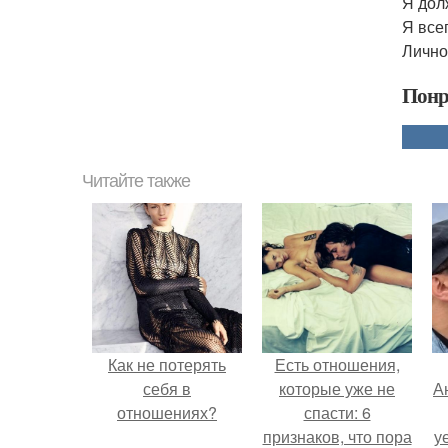
Я дол
Я все
Лично
Понр
Читайте также
Как не потерять
Есть отношения,
себя в
которые уже не
А
отношениях?
спасти: 6
признаков, что пора
у