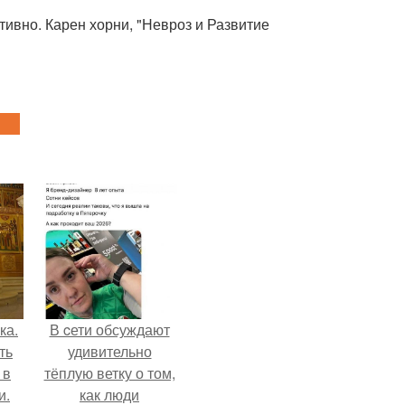
тивно. Карен хорни, "Невроз и Развитие
ка.
В cети обсуждают
ть
удивительно
 в
тёплую ветку о том,
и.
как люди