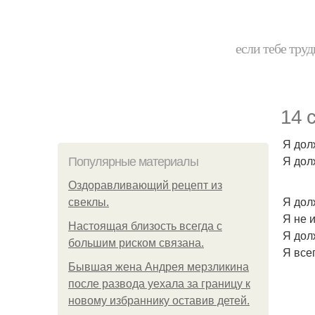
если тебе труд
14 
Я дол
Я дол
Популярные материалы
Оздоравливающий рецепт из
Я дол
свеклы.
Я не 
Hacтоящая близость всегда с
Я дол
большим риском связана.
Я все
Бывшая жена Андрея мерзликина
после развода уехала за границу к
новому избраннику оставив детей.