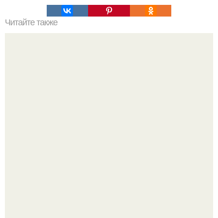
Читайте также
Игры для влюбленных пар на расстоянии. Топ 7 идей
для свидания на расстоянии
Нефтяной кризис 1973 года и трагическая судьба короля