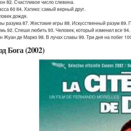
еон 82. Счастливое число слевина.
расса 60 84. Хатико: самый верный друг.
еловек дождя.
гры разума 87. Жестокие игры 88. Искусственный разум 89.
емь 92. Спеши любить 93. Человек, который изменил все 94.
он Жуан де Марко 98. В лучах славы 99. Три дня на побег 1
од Бога (2002)