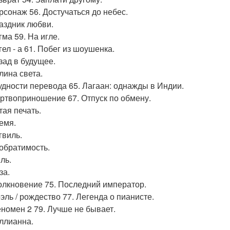
ерсонаж 56. Достучаться до небес.
раздник любви.
гма 59. На игле.
гел - а 61. Побег из шоушенка.
азад в будущее.
лина света.
рудности перевода 65. Лагаан: однажды в Индии.
ертвоприношение 67. Отпуск по обмену.
тая печать.
ремя.
гвиль.
еобратимость.
ль.
за.
толкновение 75. Последний император.
оэль / рождество 77. Легенда о пианисте.
еномен 2 79. Лучше не бывает.
оллианна.