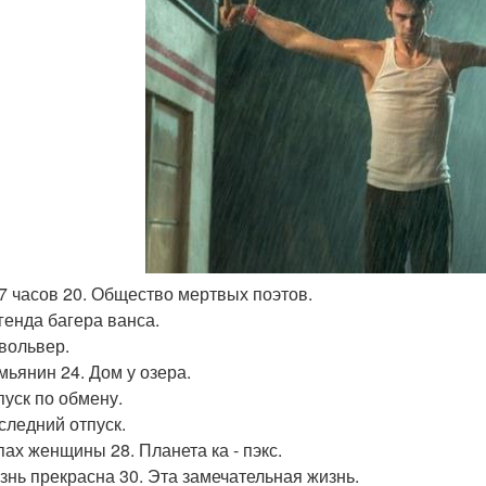
27 часов 20. Общество мертвых поэтов.
егенда багера ванса.
евольвер.
мьянин 24. Дом у озера.
пуск по обмену.
оследний отпуск.
пах женщины 28. Планета ка - пэкс.
изнь прекрасна 30. Эта замечательная жизнь.