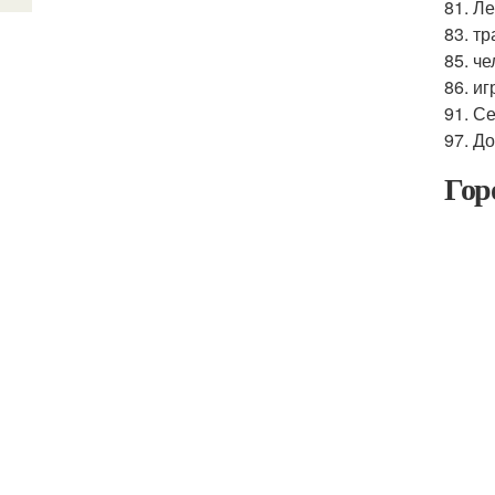
81. Л
83. т
85. ч
86. и
91. С
97. Д
Гор