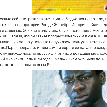
есные события развиваются в мало бюджетном квартале, кот
ится он на территории Рио-де-Жанейро.История пойдет о дв
а и Дадинью. Эти два мальчугана были настоящими мечтателя
ыми шагами, что он станет профессиональным и самым из
иминал, и именно у него это получилось, ведь уже в столь 
тво.Парни подрастали, тем самым дороги их начали распадат
о ему приходилось по нраву хулиганить, а вот Дадинью с к
ый мир криминала.Шли года…Мальчишкам уже было по 18 ле
 важные персоны во всем Рио.