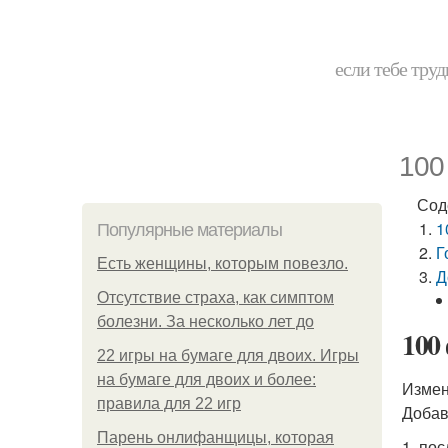
если тебе труд
100
Сод
1
Популярные материалы
Г
Есть женщины, которым повезло.
Д
Отсутствие страха, как симптом
болезни. За несколько лет до
100
22 игры на бумаге для двоих. Игры
на бумаге для двоих и более:
Измен
правила для 22 игр
Добав
Парень онлифанщицы, которая
1. по