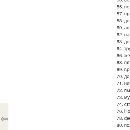
55. п
57. п
58. до
60. ан
62. н
63. до
64. т
66. ж
68. пя
69. в
70. до
71. н
72. пы
73. му
74. с
76. Н
⇦
78. ф
80. п