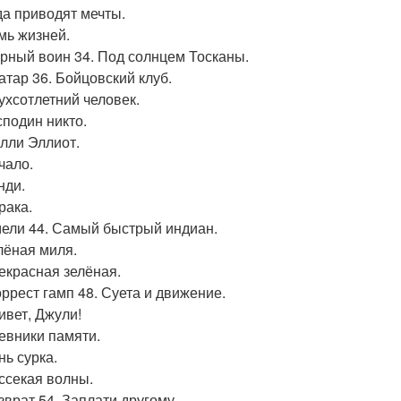
уда приводят мечты.
емь жизней.
ирный воин 34. Под солнцем Тосканы.
ватар 36. Бойцовский клуб.
вухсотлетний человек.
сподин никто.
илли Эллиот.
чало.
нди.
рака.
мели 44. Самый быстрый индиан.
елёная миля.
рекрасная зелёная.
оррест гамп 48. Суета и движение.
ивет, Джули!
невники памяти.
нь сурка.
ассекая волны.
зврат 54. Заплати другому.