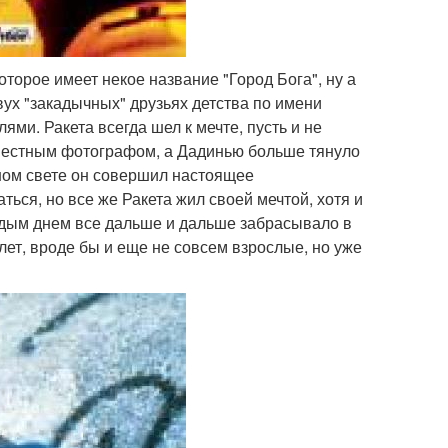
орое имеет некое название "Город Бога", ну а
ух "закадычных" друзьях детства по имени
ми. Ракета всегда шел к мечте, пусть и не
вестным фотографом, а Дадинью больше тянуло
юном свете он совершил настоящее
ься, но все же Ракета жил своей мечтой, хотя и
аждым днем все дальше и дальше забрасывало в
т, вроде бы и еще не совсем взрослые, но уже