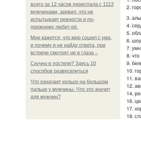
всего за 12 часов переспала с 1113
2. гор
мужчинами, заявил, что не
3. аль
испытывает ревности и по-
4. се
прежнему любит её.
5. обл
Мне кажется, что мир сошел с ума,
6. шо
и почему я не найду ответа, при
7. ум
встрече смотрят не в глаза -.
8. чт
9. бе
Скучно в постели? Здесь 10
10. го
способов развеселиться
11. в
Что означает кольцо на большом
12. ав
пальце у мужчины. Что это значит
14. р
для мужчин?
16. ц
17. х
18. с