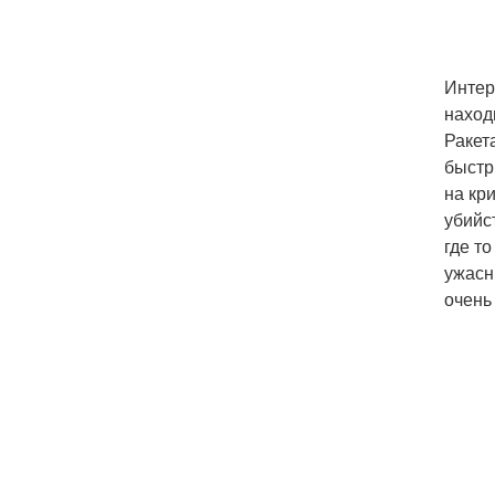
Интер
наход
Ракет
быстр
на кр
убийс
где т
ужасн
очень