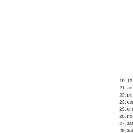
19. 1
21. л
22. р
23. се
25. от
26. п
27. за
29. ж