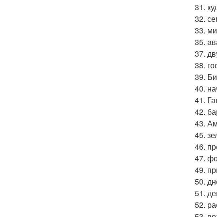
31. к
32. с
33. м
35. а
37. д
38. го
39. Б
40. на
41. Га
42. ба
43. А
45. з
46. п
47. ф
49. пр
50. д
51. де
52. р
53. во