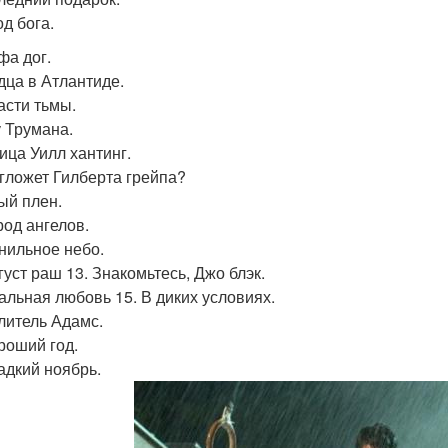
од бога.
фа дог.
рдца в Атлантиде.
асти тьмы.
у Трумана.
ница Уилл хантинг.
о гложет Гилберта грейпа?
лый плен.
род ангелов.
анильное небо.
густ раш 13. Знакомьтесь, Джо блэк.
еальная любовь 15. В диких условиях.
елитель Адамс.
ороший год.
ладкий ноябрь.