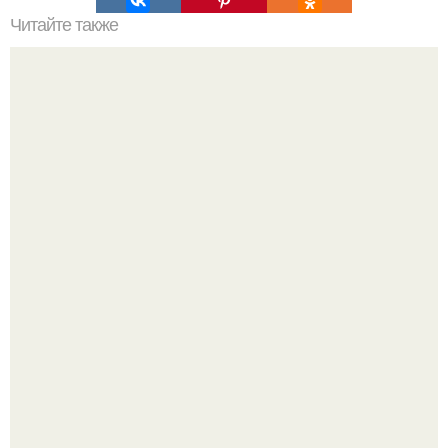
Читайте также
Ничего не происходит. Когда Ничего не происходит.
Оздоравливающий рецепт из свеклы.