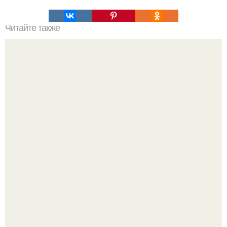
Читайте также
Не пытайся копаться в прошлом:
Напоминалка: привычка замечать хорошее даже в