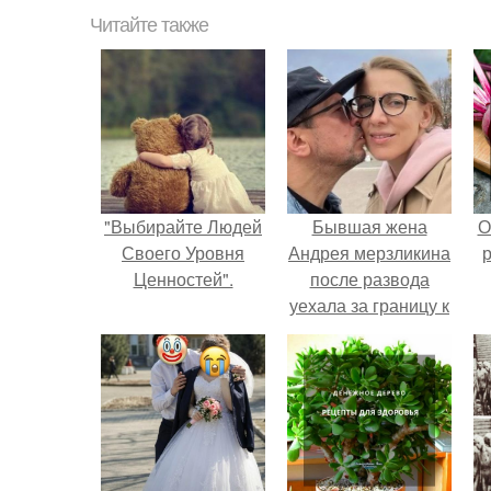
Читайте также
"Выбирайте Людей
Бывшая жена
О
Своего Уровня
Андрея мерзликина
р
Ценностей".
после развода
уехала за границу к
новому избраннику
оставив детей.