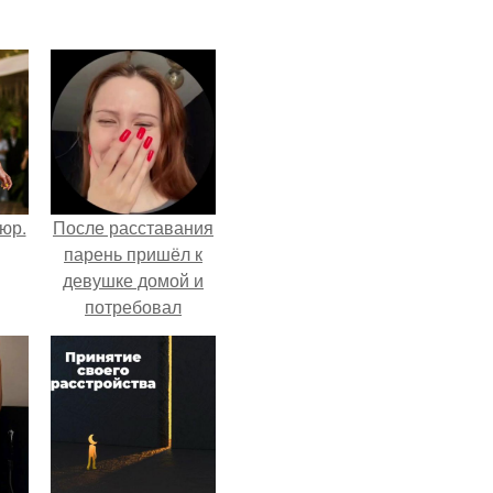
тюр.
После расставания
парень пришёл к
девушке домой и
потребовал
вернуть всё, что
когда-либо ей
дарил.