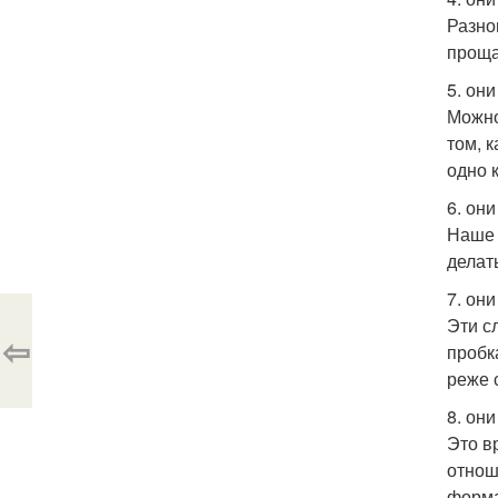
Разно
проща
5. он
Можно
том, 
одно 
6. он
Наше 
делат
7. он
Эти с
⇦
пробк
реже 
8. он
Это в
отнош
форма