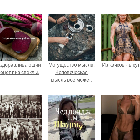
здоравливающий
Могущество мысли.
Из качков - в ку
ецепт из свеклы.
Человеческая
мысль все может.