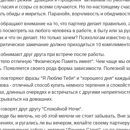
гласия и ссоры со всеми случаются. Но по-настоящему сча
ть обиды и мириться. Паранойя, ворчливость и обидчивость 
и обращают внимание на то, что партнер делает правильно, а
 посмотреть на любого человека в работе, в быту или за ру
как и что он делает. Но только зачем? Психологам известно
критическое замечание должно приходиться 10 комплименто
и обнимают друг друга при встрече после работы.
тело отличную "Физическую Память имеет". Чем чаще мы об
ь. Появляется своего рода форма зависимости. Полезной з
и повторяют фразы "Я Люблю Тебя" и "хорошего дня" каждый
лова - отличный способ купить немного терпения и спокойст
ах, длинных очередях и встречаться с другими неприятност
срываться на домашних.
и говорят друг другу "Спокойной Ночи".
роде бы мелочь, но об этой мелочи не стоит забывать. Вне з
ениях, и ругались ли вы вечером, желайте своему партнеру
 проявления заботы, которая "Дешево Стоит", но по-прежн