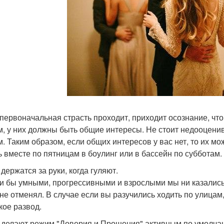
 первоначальная страсть проходит, приходит осознание, что
м, у них должны быть общие интересы. Не стоит недооценив
м. Таким образом, если общих интересов у вас нет, то их м
ь вместе по пятницам в боулинг или в бассейн по субботам. 
 держатся за руки, когда гуляют.
и бы умными, прогрессивными и взрослыми мы ни казались 
 не отменял. В случае если вы разучились ходить по улицам,
кое развод.
и делают режим "Доверия и Прощения" активным по умолча