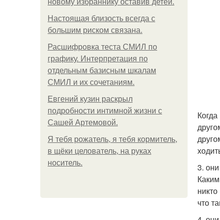
новому избраннику оставив детей.
Hacтоящая близость всегда с
большим риском связана.
Расшифровка теста СМИЛ по
графику. Интерпретация по
отдельным базисным шкалам
СМИЛ и их сочетаниям.
Евгений кузин раскрыл
подробности интимной жизни с
Когда
Сашей Артемовой.
друго
друго
Я тебя рожатель, я тебя кормитель,
ходит
в щёки целователь, на руках
носитель.
3. они
Каким
никто
что та
4. он