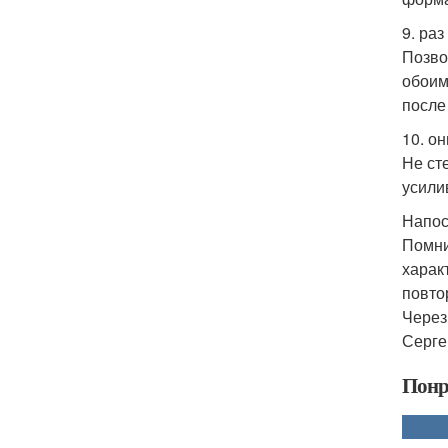
9. ра
Позво
обоим
после
10. он
Не ст
усили
Напос
Помни
харак
повто
Через
Серге
Понр