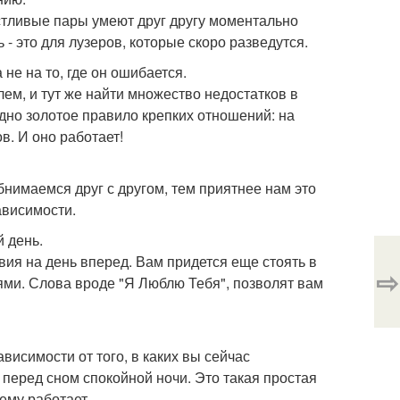
стливые пары умеют друг другу моментально
- это для лузеров, которые скоро разведутся.
 не на то, где он ошибается.
лем, и тут же найти множество недостатков в
 одно золотое правило крепких отношений: на
в. И оно работает!
нимаемся друг с другом, тем приятнее нам это
ависимости.
 день.
вия на день вперед. Вам придется еще стоять в
⇨
ями. Слова вроде "Я Люблю Тебя", позволят вам
ависимости от того, в каких вы сейчас
 перед сном спокойной ночи. Это такая простая
ему работает.