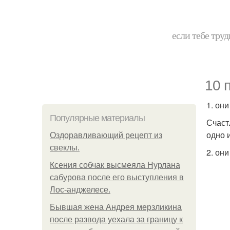
если тебе труд
10 
1. они
Популярные материалы
Счаст
одно 
Оздоравливающий рецепт из
свеклы.
2. он
Ксения собчак высмеяла Нурлана
сабурова после его выступления в
Лос-анджелесе.
Бывшая жена Андрея мерзликина
после развода уехала за границу к