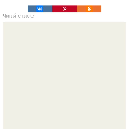
Читайте также
Не запоминаю сны. Почему мы свои сны забываем.
Бегство из "Блока Смерти": как советские пленные