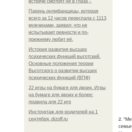
встрече смотрят не в глаза -.
Парень онлифанщицы, которая
всего за 12 часов переспала с 1113
мужчинами, заявил, что не
испытывает ревности и по-
прежнему любит её.
История развития высших
психических функций выготский.
Основные положения теории
Выготского о развитии высших
психических функций (ВПФ)
22 игры на бумаге для двоих. Игры
на бумаге для двоих и более:
правила для 22 игр
Инструктаж для родителей на 1
2. "М
сентября. dizoff.ru
семье