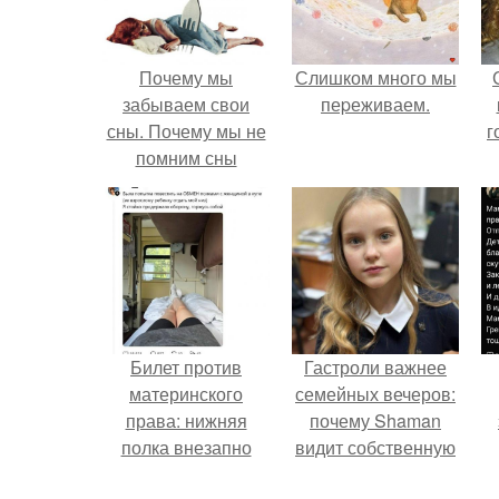
Почему мы
Слишком много мы
забываем свои
пеpеживаем.
сны. Почему мы не
г
помним сны
Билет против
Гастроли важнее
материнского
семейных вечеров:
права: нижняя
почему Shaman
полка внезапно
видит собственную
нашла законного
дочь чаще на
к