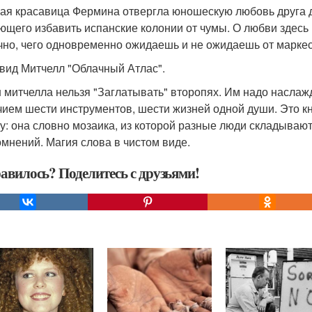
ая красавица Фермина отвергла юношескую любовь друга де
ющего избавить испанские колонии от чумы. О любви здесь р
чно, чего одновременно ожидаешь и не ожидаешь от маркес
эвид Митчелл "Облачный Атлас".
 митчелла нельзя "Заглатывать" второпях. Им надо наслаж
чием шести инструментов, шести жизней одной души. Это к
у: она словно мозаика, из которой разные люди складываю
омнений. Магия слова в чистом виде.
авилось? Поделитесь с друзьями!