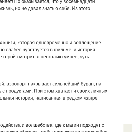
няет! Но оказывается, что у восемнадцати
изнь, но не давал знать о себе. Из этого
 книги, которая одновременно и воплощение
но слабее чувствуется в фильме, и история
е герой смотрится несколько умнее, чуть
й: аэропорт накрывает сильнейший буран, на
ь с продуктами. При этом хватает и своих личных
тельная история, написанная в редком жанре
ародейства и волшебства, где к магии подходят с
раздников сбегают, чтобы погрузиться в волшебно