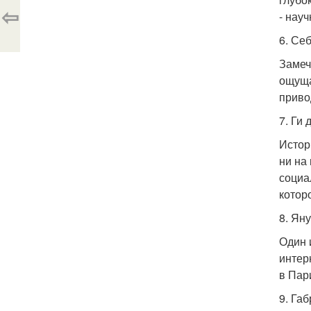
⇦
- нау
6. Се
Замеч
ощуща
приво
7. Ги
Истор
ни на
социа
котор
8. Ян
Один 
интер
в Пар
9. Га