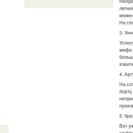
Непре
летне
момен
На се
3. Уи
Успех
мифа 
больш
язвит
4. Ар
На со
борту
непри
произ
5. бр
Вот уж
глубо