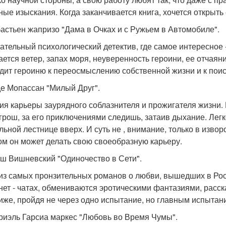
чные изыскания. Когда заканчивается книга, хочется открыть 
бастьен жапризо "Дама в Очках и с Ружьем в Автомобиле".
ательный психологический детектив, где самое интересное 
ется ветер, запах моря, неуверенность героини, ее отчаян
дит героиню к переосмыслению собственной жизни и к поиск
 де Мопассан "Милый Друг".
ия карьеры заурядного соблазнителя и прожигателя жизни. 
 грош, за его приключениями следишь, затаив дыхание. Лег
льной лестнице вверх. И суть не , внимание, только в изво
ом он может делать свою своеобразную карьеру.
уш Вишневский "Одиночество в Сети".
из самых пронзительных романов о любви, вышедших в Рос
нет - чатах, обмениваются эротическими фантазиями, расск
иже, пройдя не через одно испытание, но главным испытан
бриэль Гарсиа маркес "Любовь во Время Чумы".