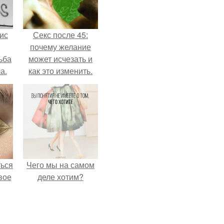
ис
Секс после 45:
почему желание
ьба
может исчезать и
а.
как это изменить.
ться
Чего мы на самом
вое
деле хотим?