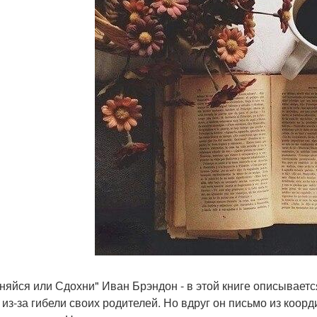
еняйся или Сдохни" Иван Брэндон - в этой книге описывает
 из-за гибели своих родителей. Но вдруг он письмо из коор