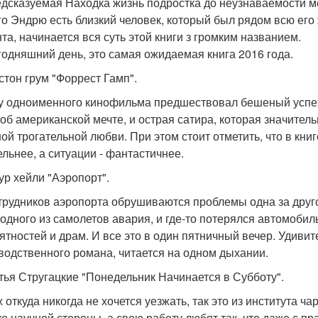
дсказуемая Находка жизнь подростка до неузнаваемости ме
го Эндрю есть близкий человек, который был рядом всю его ж
та, начинается вся суть этой книги з громким названием.
годняшний день, это самая ожидаемая книга 2016 года.
нстон грум "Форрест Гамп".
у одноименного кинофильма предшествовал бешеный успех
об американской мечте, и острая сатира, которая значитель
ой трогательной любви. При этом стоит отметить, что в книг
ельнее, а ситуации - фантастичнее.
тур хейли "Аэропорт".
трудников аэропорта обрушиваются проблемы одна за друго
 одного из самолетов авария, и где-то потерялся автомобил
ятностей и драм. И все это в один пятничный вечер. Удиви
водственного романа, читается на одном дыхании.
атья Стругацкие "Понедельник Начинается в Субботу".
 откуда никогда не хочется уезжать, так это из института ч
ко научной стороны, а свою работу любят так, что даже с п