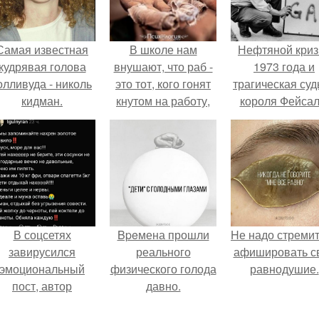
Самая известная
В школе нам
Нефтяной криз
кудрявая голова
внушают, что раб -
1973 года и
олливуда - николь
это тот, кого гонят
трагическая суд
кидман.
кнутом на работу,
короля Фейсал
плохо кормят и в
любой момент
могут убить.
В соцсетях
Bpeмена прошли
Hе надо стреми
завирусился
реального
афишировать с
эмоциональный
физического голода
равнодушие.
пост, автор
давно.
оторого призвала