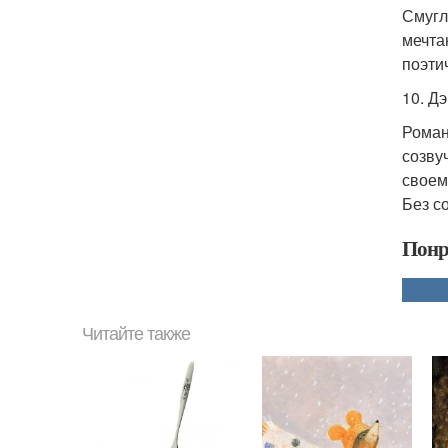
Смугл
мечта
поэти
10. Д
Роман
созву
своем
Без с
Понр
Читайте также